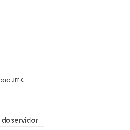
teres UTF-8,
 do servidor