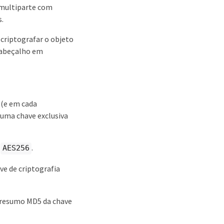
o multiparte com
s.
 criptografar o objeto
cabeçalho em
 (e em cada
 uma chave exclusiva
r
.
AES256
ave de criptografia
o resumo MD5 da chave