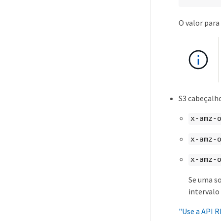
O valor para
S3 cabeçalho
x-amz-
x-amz-
x-amz-
Se uma so
intervalo
"Use a API R