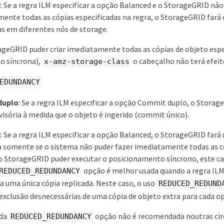
d
: Se a regra ILM especificar a opção Balanced e o StorageGRID não
ente todas as cópias especificadas na regra, o StorageGRID fará 
as em diferentes nós de storage.
ageGRID puder criar imediatamente todas as cópias de objeto espe
o síncrona),
o cabeçalho não terá efeit
x-amz-storage-class
EDUNDANCY
duplo
: Se a regra ILM especificar a opção Commit duplo, o Storag
visória à medida que o objeto é ingerido (commit único).
d
: Se a regra ILM especificar a opção Balanced, o StorageGRID fará
a somente se o sistema não puder fazer imediatamente todas as c
 o StorageGRID puder executar o posicionamento síncrono, este c
opção é melhor usada quando a regra ILM
REDUCED_REDUNDANCY
ia uma única cópia replicada. Neste caso, o uso
REDUCED_REDUND
 exclusão desnecessárias de uma cópia de objeto extra para cada o
 da
opção não é recomendada noutras cir
REDUCED_REDUNDANCY