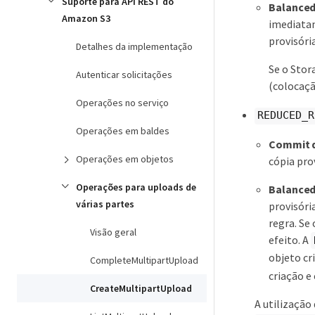
Suporte para API REST do
Balance
Amazon S3
imediatam
provisóri
Detalhes da implementação
Se o Stor
Autenticar solicitações
(colocaçã
Operações no serviço
REDUCED_R
Operações em baldes
Commit 
Operações em objetos
cópia pro
Operações para uploads de
Balance
várias partes
provisóri
regra. Se
Visão geral
efeito. A
objeto cr
CompleteMultipartUpload
criação e
CreateMultipartUpload
A utilização