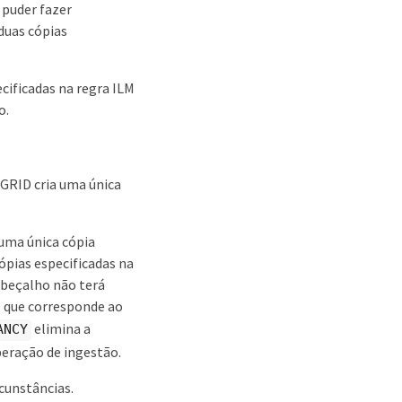
 puder fazer
duas cópias
cificadas na regra ILM
o.
eGRID cria uma única
 uma única cópia
ópias especificadas na
abeçalho não terá
 que corresponde ao
elimina a
ANCY
peração de ingestão.
cunstâncias.