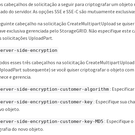
os cabeçalhos de solicitação a seguir para criptografar um objet
 lado do servidor. As opções SSE e SSE-C são mutuamente exclusiva
seguinte cabeçalho na solicitação CreateMultipartUpload se quiser
ve exclusiva gerenciada pelo StorageGRID. Não especifique este 
 solicitações UploadPart.
server-side-encryption
todos esses três cabeçalhos na solicitação CreateMultipartUpload
UploadPart subsequente) se você quiser criptografar o objeto com
nece e gerencia.
: Especifica
server-side-encryption-customer-algorithm
: Especifique sua ch
server-side-encryption-customer-key
vo objeto.
: Especifique 
server-side-encryption-customer-key-MD5
grafia do novo objeto.