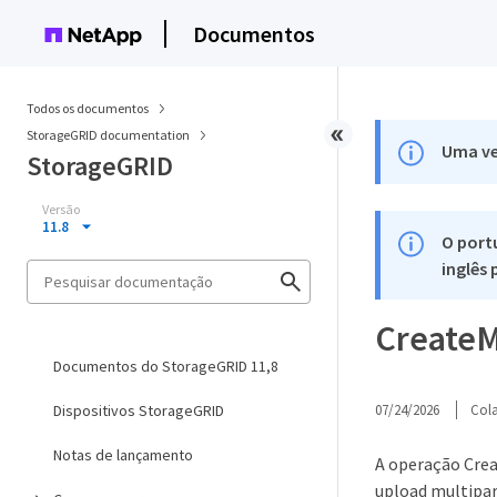
Documentos
Todos os documentos
StorageGRID documentation
Uma ve
StorageGRID
Versão
11.8
O port
inglês
CreateM
Documentos do StorageGRID 11,8
Dispositivos StorageGRID
07/24/2026
Col
Notas de lançamento
A operação Crea
upload multipar