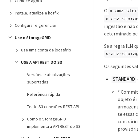
Comece agora
O
x-amz-stor
Instale, atualize e hotfix
x-amz-stora
Configurar e gerenciar
ingestão e não 
determinado pel
Use o StorageGRID
Se a regra ILM q
Use uma conta de locatário
x-amz-stora
USE A API REST DO S3
Os seguintes va
Versões e atualizações
STANDARD
suportadas
* Commit 
Referência rápida
objeto é 
armazena
Teste S3 conexões REST API
se essas 
Como o StorageGRID
contrário
implementa a API REST do S3
provisória