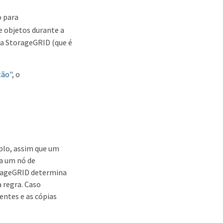
o para
 objetos durante a
ma StorageGRID (que é
tão"
, o
plo, assim que um
ra um nó de
orageGRID determina
a regra. Caso
entes e as cópias