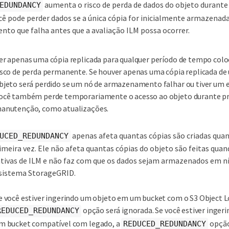
aumenta o risco de perda de dados do objeto durante 
EDUNDANCY
ê pode perder dados se a única cópia for inicialmente armazenad
o que falha antes que a avaliação ILM possa ocorrer.
er apenas uma cópia replicada para qualquer período de tempo col
isco de perda permanente. Se houver apenas uma cópia replicada de
bjeto será perdido se um nó de armazenamento falhar ou tiver um er
ocê também perde temporariamente o acesso ao objeto durante p
anutenção, como atualizações.
apenas afeta quantas cópias são criadas qua
UCED_REDUNDANCY
imeira vez. Ele não afeta quantas cópias do objeto são feitas quan
 ativas de ILM e não faz com que os dados sejam armazenados em ní
 sistema StorageGRID.
e você estiver ingerindo um objeto em um bucket com o S3 Object Lo
opção será ignorada. Se você estiver inge
REDUCED_REDUNDANCY
m bucket compatível com legado, a
opção
REDUCED_REDUNDANCY