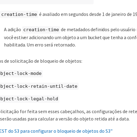
é avaliado em segundos desde 1 de janeiro de 1
creation-time
A adição
de metadados definidos pelo usuário 
creation-time
você estiver adicionando um objeto a um bucket que tenha a con
habilitada. Um erro será retornado.
s de solicitação de bloqueio de objetos:
object-lock-mode
object-lock-retain-until-date
object-lock-legal-hold
licitação for feita sem esses cabeçalhos, as configurações de re
 serão usadas para calcular a versão do objeto retida até a data.
EST do S3 para configurar o bloqueio de objetos do S3"