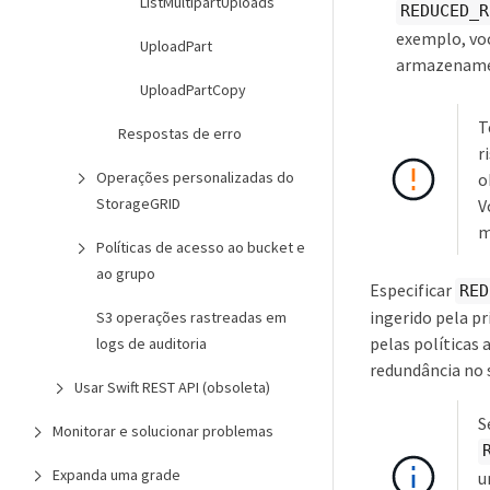
ListMultipartUploads
REDUCED_R
exemplo, voc
UploadPart
armazenament
UploadPartCopy
T
Respostas de erro
r
Operações personalizadas do
o
StorageGRID
V
m
Políticas de acesso ao bucket e
ao grupo
Especificar
RED
ingerido pela pr
S3 operações rastreadas em
pelas políticas
logs de auditoria
redundância no
Usar Swift REST API (obsoleta)
S
Monitorar e solucionar problemas
Expanda uma grade
u