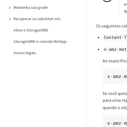
e
Mantenha sua grade
q
Recuperar ou substituir nós
Os seguintes ca
Ative o StorageGRID
Content-T
StorageGRID e console NetApp
x-amz-met
Avisos legais
Ao especific
x-amz-m
Se você quis
para uma reg
quando o obj
x-amz-m