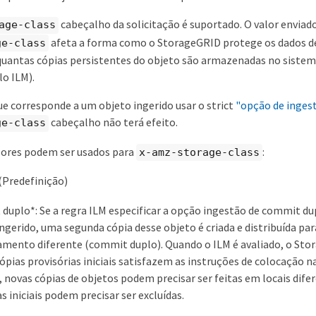
cabeçalho da solicitação é suportado. O valor enviad
age-class
afeta a forma como o StorageGRID protege os dados de
ge-class
quantas cópias persistentes do objeto são armazenadas no siste
o ILM).
ue corresponde a um objeto ingerido usar o strict
"opção de inges
cabeçalho não terá efeito.
ge-class
lores podem ser usados para
:
x-amz-storage-class
(Predefinição)
duplo*: Se a regra ILM especificar a opção ingestão de commit du
ingerido, uma segunda cópia desse objeto é criada e distribuída pa
mento diferente (commit duplo). Quando o ILM é avaliado, o St
cópias provisórias iniciais satisfazem as instruções de colocação n
, novas cópias de objetos podem precisar ser feitas em locais difer
s iniciais podem precisar ser excluídas.