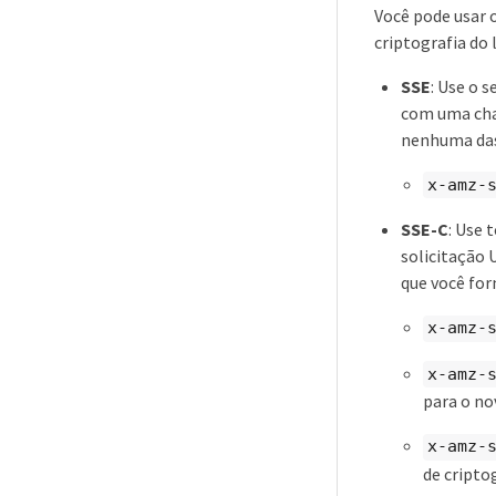
Você pode usar 
criptografia do
SSE
: Use o 
com uma cha
nenhuma das
x-amz-
SSE-C
: Use 
solicitação 
que você for
x-amz-
x-amz-
para o no
x-amz-
de cripto