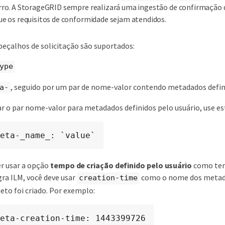
rro. A StorageGRID sempre realizará uma ingestão de confirmação 
ue os requisitos de conformidade sejam atendidos.
beçalhos de solicitação são suportados:
ype
, seguido por um par de nome-valor contendo metadados defin
a-
ar o par nome-valor para metadados definidos pelo usuário, use es
eta-_name_: `value`
er usar a opção
tempo de criação definido pelo usuário
como tem
ra ILM, você deve usar
como o nome dos metad
creation-time
eto foi criado. Por exemplo:
eta-creation-time: 1443399726