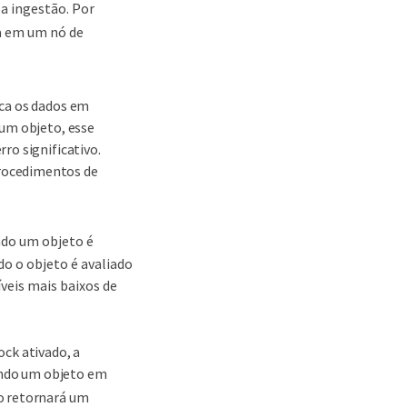
a ingestão. Por
a em um nó de
oca os dados em
 um objeto, esse
ro significativo.
rocedimentos de
ndo um objeto é
do o objeto é avaliado
veis mais baixos de
ck ativado, a
rindo um objeto em
 retornará um