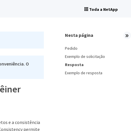
Toda a NetApp
Nesta página
Pedido
Exemplo de solicitação
onveniência. O
Resposta
Exemplo de resposta
têiner
etos e a consistência
 Consistency permite