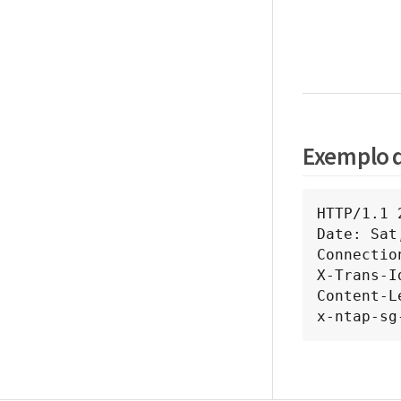
Exemplo d
HTTP/1.1 
Date: Sat
Connectio
X-Trans-I
Content-L
x-ntap-sg