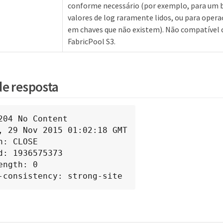
conforme necessário (por exemplo, para um 
valores de log raramente lidos, ou para ope
em chaves que não existem). Não compatível
FabricPool S3.
e resposta
204 No Content

, 29 Nov 2015 01:02:18 GMT

n: CLOSE

d: 1936575373

ength: 0

-consistency: strong-site