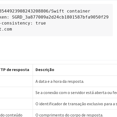
8544923908243208806/Swift container

ken: SGRD_3a877009a2d24cb1801587bfa9050f29

-consistency: true

t.com
TP de resposta
Descrição
A data e a hora da resposta.
Se a conexão com o servidor está aberta ou fe
O identificador de transação exclusivo para a 
do conteúdo
O comprimento do corpo de resposta.