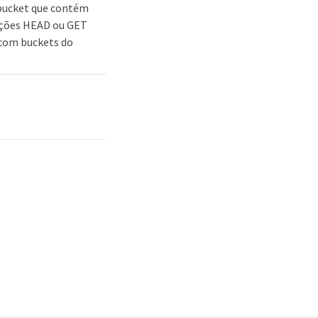
bucket que contém
rações HEAD ou GET
 com buckets do