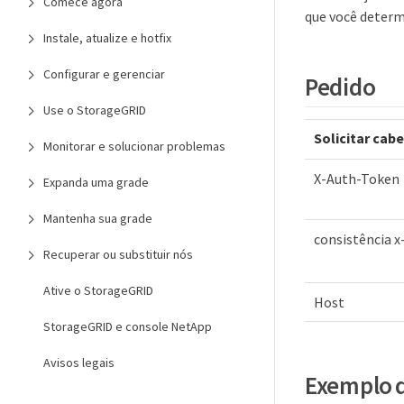
Comece agora
que você determ
Instale, atualize e hotfix
Configurar e gerenciar
Pedido
Use o StorageGRID
Solicitar ca
Monitorar e solucionar problemas
X-Auth-Token
Expanda uma grade
Mantenha sua grade
consistência x
Recuperar ou substituir nós
Ative o StorageGRID
Host
StorageGRID e console NetApp
Avisos legais
Exemplo d