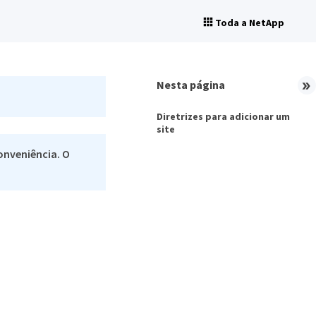
Toda a NetApp
Nesta página
Diretrizes para adicionar um
site
onveniência. O