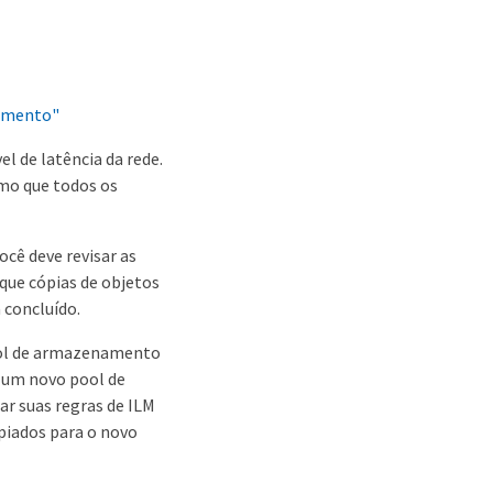
namento"
el de latência da rede.
mo que todos os
cê deve revisar as
 que cópias de objetos
 concluído.
pool de armazenamento
r um novo pool de
r suas regras de ILM
piados para o novo