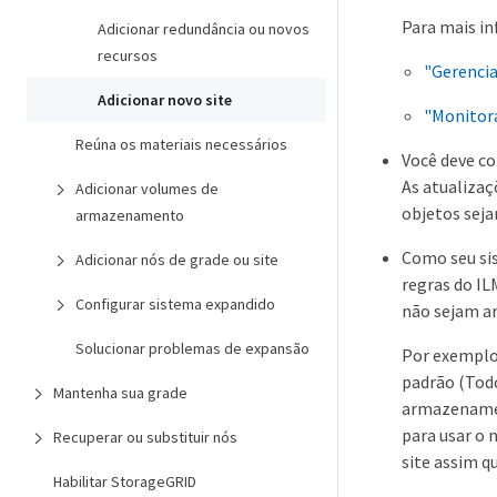
Para mais in
Adicionar redundância ou novos
recursos
"Gerenci
Adicionar novo site
"Monitor
Reúna os materiais necessários
Você deve con
As atualiza
Adicionar volumes de
objetos seja
armazenamento
Como seu si
Adicionar nós de grade ou site
regras do IL
Configurar sistema expandido
não sejam ar
Solucionar problemas de expansão
Por exemplo,
padrão (Todo
Mantenha sua grade
armazenamen
para usar o 
Recuperar ou substituir nós
site assim q
Habilitar StorageGRID