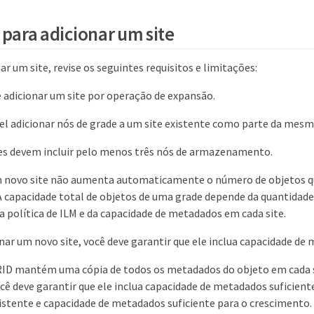
 para adicionar um site
ar um site, revise os seguintes requisitos e limitações:
 adicionar um site por operação de expansão.
el adicionar nós de grade a um site existente como parte da mes
tes devem incluir pelo menos três nós de armazenamento.
m novo site não aumenta automaticamente o número de objetos q
A capacidade total de objetos de uma grade depende da quantida
da política de ILM e da capacidade de metadados em cada site.
ar um novo site, você deve garantir que ele inclua capacidade de 
ID mantém uma cópia de todos os metadados do objeto em cada s
ocê deve garantir que ele inclua capacidade de metadados suficien
istente e capacidade de metadados suficiente para o crescimento.