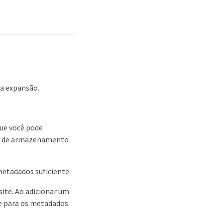
ma expansão.
ue você pode
de de armazenamento
metadados suficiente.
ite. Ao adicionar um
te para os metadados