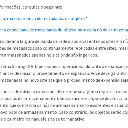
formações, consulte o seguinte:
ar armazenamento de metadados de objetos"
ar a capacidade de metadados do objeto para cada nó de armaze
siderar a largura de banda de rede disponível entre os sites e o nív
ções de metadados são continuamente replicadas entre sites, mes
m armazenados apenas no site onde são ingeridos.
stema StorageGRID permanece operacional durante a expansão, vo
M antes de iniciar o procedimento de expansão. Você deve garantir
mazenadas no novo site até que o procedimento de expansão seja
 antes de iniciar a expansão, determine se alguma regra usa o 
s os nós de armazenamento). Se isso acontecer, você deverá cria
to que contenha os nós de armazenamento existentes e atualiza
novo pool de armazenamento. Caso contrário, os objetos serão co
ue o primeiro nó naquele site se tornar ativo.