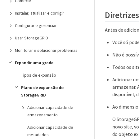
Começar
Diretrizes
Instalar, atualizar e corrigir
Configurar e gerenciar
Antes de adicion
Usar StorageGRID
Você só pode
Monitorar e solucionar problemas
Não é possív
Expandir uma grade
Todos os si
Tipos de expansão
Adicionar u
armazenar. 
Plano de expansão do
disponível, 
StorageGRID
Ao dimension
Adicionar capacidade de
armazenamento
O StorageGR
novo site, v
Adicionar capacidade de
do objeto ex
metadados