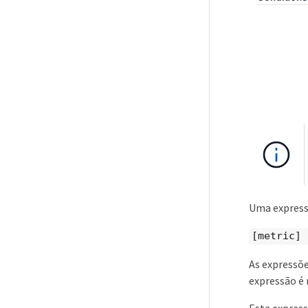
Uma express
[metric] 
As expressõ
expressão é 
Esta express