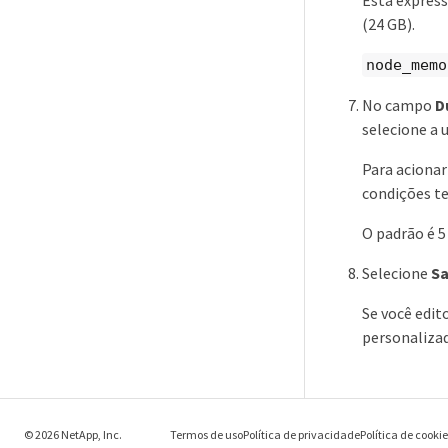
(24 GB).
node_memo
No campo
D
selecione a 
Para acionar
condições t
O padrão é 5
Selecione
Sa
Se você edit
personaliza
© 2026 NetApp, Inc.
Termos de uso
Política de privacidade
Política de cooki