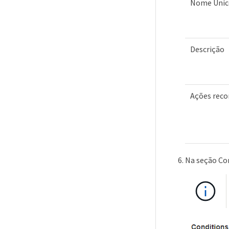
Nome Únic
Descrição
Ações rec
Na seção Con