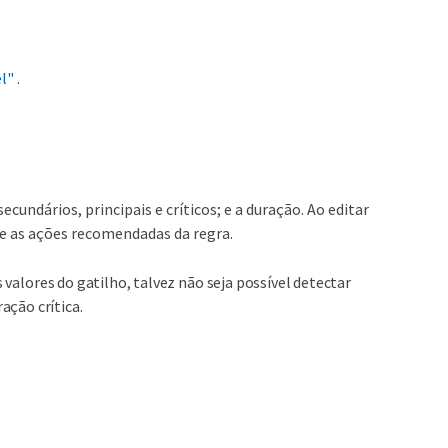
l"
.
cundários, principais e críticos; e a duração. Ao editar
e as ações recomendadas da regra.
s valores do gatilho, talvez não seja possível detectar
ção crítica.