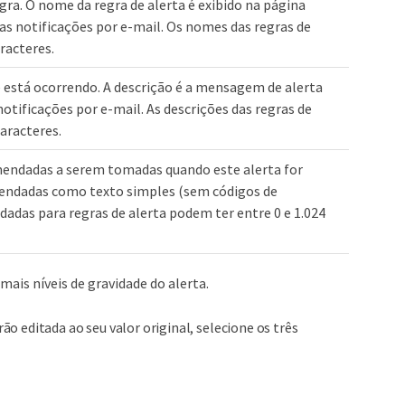
ra. O nome da regra de alerta é exibido na página
as notificações por e-mail. Os nomes das regras de
racteres.
está ocorrendo. A descrição é a mensagem de alerta
notificações por e-mail. As descrições das regras de
caracteres.
endadas a serem tomadas quando este alerta for
mendadas como texto simples (sem códigos de
adas para regras de alerta podem ter entre 0 e 1.024
ais níveis de gravidade do alerta.
o editada ao seu valor original, selecione os três