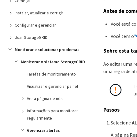
Começar
Antes de com
Instalar, atualizar e corrigir
Você está c
Configurar e gerenciar
Você tem o
"
Usar StorageGRID
Monitorar e solucionar problemas
Sobre esta ta
Monitorar o sistema StorageGRID
Ao editar uma re
uma regra de al
Tarefas de monitoramento
T
Visualizar e gerenciar painel
u
Ver a página de nós
Passos
Informações para monitorar
regularmente
Selecione
A
Gerenciar alertas
A página Reg