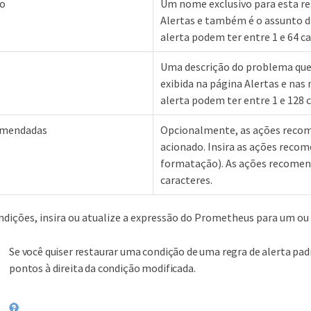
o
Um nome exclusivo para esta reg
Alertas e também é o assunto d
alerta podem ter entre 1 e 64 ca
Uma descrição do problema que 
exibida na página Alertas e nas 
alerta podem ter entre 1 e 128 
omendadas
Opcionalmente, as ações recom
acionado. Insira as ações reco
formatação). As ações recomend
caracteres.
dições, insira ou atualize a expressão do Prometheus para um ou m
Se você quiser restaurar uma condição de uma regra de alerta padrã
pontos à direita da condição modificada.