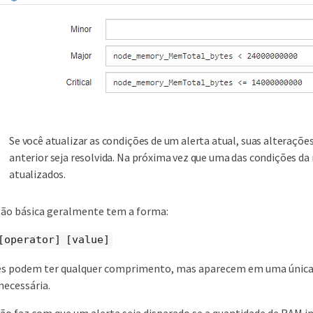
Se você atualizar as condições de um alerta atual, suas alteraç
anterior seja resolvida. Na próxima vez que uma das condições da r
atualizados.
ão básica geralmente tem a forma:
[operator] [value]
es podem ter qualquer comprimento, mas aparecem em uma única l
necessária.
ão faz com que um alerta seja disparado se a quantidade de RAM i