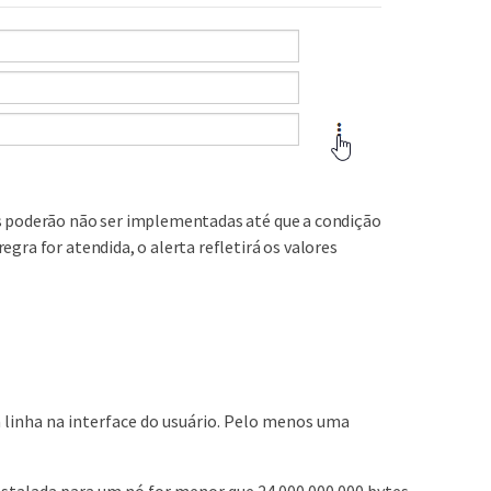
ões poderão não ser implementadas até que a condição
egra for atendida, o alerta refletirá os valores
inha na interface do usuário. Pelo menos uma
nstalada para um nó for menor que 24.000.000.000 bytes