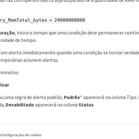
ry_MemTotal_bytes < 24000000000
uração
, insira o tempo que uma condição deve permanecer contin
unidade de tempo.
 um alerta imediatamente quando uma condição se tornar verdade
emporárias acionem alertas.
 minutos.
lvar
.
ou uma regra de alerta padrão,
Padrão
* aparecerá na coluna Tipo.
da,
Desabilitado
aparecerá na coluna
Status
.
es
Configurações de cookies