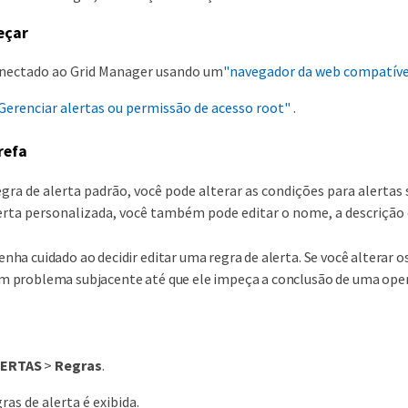
eçar
onectado ao Grid Manager usando um
"navegador da web compatíve
Gerenciar alertas ou permissão de acesso root"
.
refa
gra de alerta padrão, você pode alterar as condições para alertas se
erta personalizada, você também pode editar o nome, a descrição 
enha cuidado ao decidir editar uma regra de alerta. Se você alterar o
m problema subjacente até que ele impeça a conclusão de uma opera
LERTAS
>
Regras
.
ras de alerta é exibida.