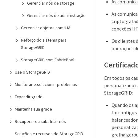
As comunicaç
Gerenciar nós de storage
As comunica
Gerenciar nós de administração
criptografad
Gerenciar objetos com ILM
conexões H
Reforço do sistema para
Os clientes
StorageGRID
operações d
StorageGRID com FabricPool
Certificad
Use o StorageGRID
Em todos os cas
Monitorar e solucionar problemas
personalizado c
StorageGRID:
Expandir grade
Quando os ap
Mantenha sua grade
foi configur
balanceador 
Recuperar ou substituir nós
personalizad
Soluções e recursos do StorageGRID
grelha gero