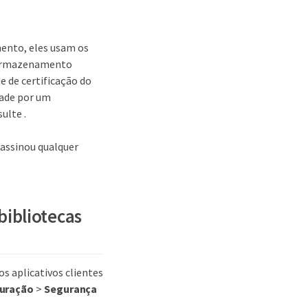
ento, eles usam os
e armazenamento
e de certificação do
rade por um
ulte .
 assinou qualquer
bibliotecas
s aplicativos clientes
uração
>
Segurança