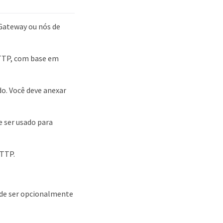
 Gateway ou nós de
HTTP, com base em
o. Você deve anexar
 ser usado para
HTTP.
de ser opcionalmente