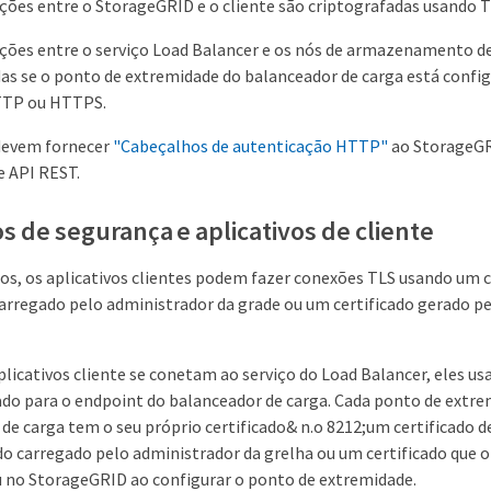
ões entre o StorageGRID e o cliente são criptografadas usando T
ções entre o serviço Load Balancer e os nós de armazenamento de
as se o ponto de extremidade do balanceador de carga está config
TTP ou HTTPS.
 devem fornecer
"Cabeçalhos de autenticação HTTP"
ao StorageGR
e API REST.
os de segurança e aplicativos de cliente
os, os aplicativos clientes podem fazer conexões TLS usando um ce
arregado pelo administrador da grade ou um certificado gerado p
licativos cliente se conetam ao serviço do Load Balancer, eles us
ado para o endpoint do balanceador de carga. Cada ponto de extr
de carga tem o seu próprio certificado& n.o 8212;um certificado d
o carregado pelo administrador da grelha ou um certificado que o
u no StorageGRID ao configurar o ponto de extremidade.