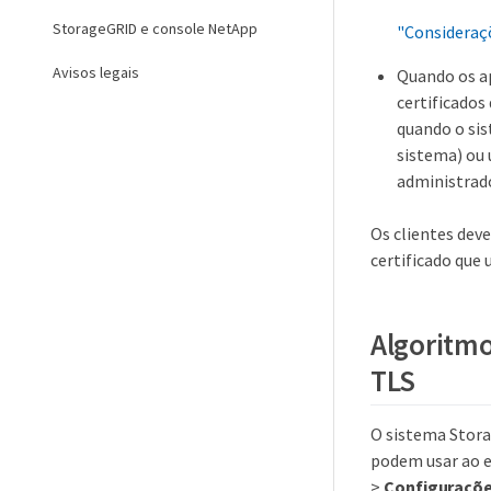
StorageGRID e console NetApp
"Consideraç
Avisos legais
Quando os a
certificado
quando o sis
sistema) ou 
administrad
Os clientes deve
certificado que
Algoritmo
TLS
O sistema Stora
podem usar ao e
>
Configuraçõe