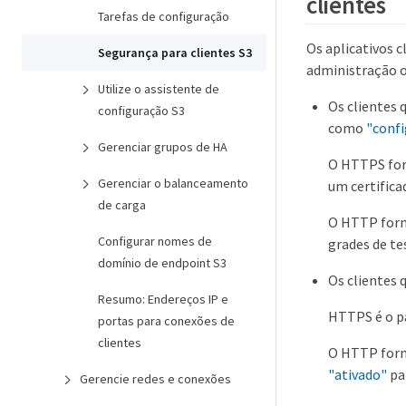
clientes
Tarefas de configuração
Os aplicativos 
Segurança para clientes S3
administração o
Utilize o assistente de
Os clientes
configuração S3
como
"confi
Gerenciar grupos de HA
O HTTPS for
Gerenciar o balanceamento
um certifica
de carga
O HTTP forn
Configurar nomes de
grades de te
domínio de endpoint S3
Os clientes
Resumo: Endereços IP e
HTTPS é o p
portas para conexões de
clientes
O HTTP forn
"ativado"
pa
Gerencie redes e conexões