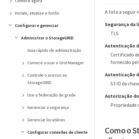
Comece agora
A lista a segui
Instale, atualize e hotfix
Segurança da l
Configurar e gerenciar
TLS
Administrar o StorageGRID
Autenticação d
Guia rápido de administração
Certificado d
fornecido pe
Comece a usar o Grid Manager
Autenticação d
Controle o acesso ao
StorageGRID
S3 ID da chav
Use a federação de grade
Autorização do
Propriedade d
Gerenciar a segurança
Gerenciar locatários
Como o St
Configurar conexões de cliente