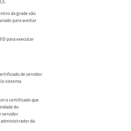
LS.
ntro da grade são
urado para aceitar
ID para executar
rtificado de servidor
elo sistema
am o certificado que
emidade do
e servidor
 administrador da