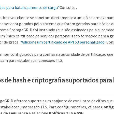
ões para balanceamento de carga"
Consulte .
plicativos cliente se conetam diretamente a um nó de armazenam
s de servidor gerados pelo sistema que foram gerados para nós d
tema StorageGRID foi instalado (que são assinados pela autoridad
um único certificado de servidor personalizado fornecido para a g
or de grade.
"Adicione um certificado de API S3 personalizado"
Cons
m ser configurados para confiar na autoridade de certificação que
 usam para estabelecer conexões TLS.
s de hash e criptografia suportados para 
geGRID oferece suporte a um conjunto de conjuntos de cifras que o
stabelecer uma sessão TLS. Para configurar cifras, vá para
Config
s de segurança
e selecione
Políticas TLS e SSH
.