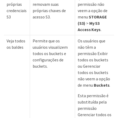
próprias
removam suas
permissão não
credenciais
próprias chaves de
veem a opção de
S3
acesso S3.
menu
STORAGE
(S3)
>
My S3
Access Keys
.
Veja todos
Permite que os
Os usuários que
os baldes
usuários visualizem
não têm a
todos os buckets e
permissão Exibir
configurações de
todos os buckets
buckets.
ou Gerenciar
todos os buckets
não veem a opção
de menu
Buckets
.
Esta permissão é
substituída pela
permissão
Gerenciar todos os