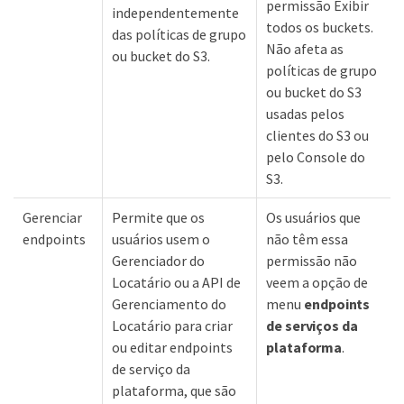
permissão Exibir
independentemente
todos os buckets.
das políticas de grupo
Não afeta as
ou bucket do S3.
políticas de grupo
ou bucket do S3
usadas pelos
clientes do S3 ou
pelo Console do
S3.
Gerenciar
Permite que os
Os usuários que
endpoints
usuários usem o
não têm essa
Gerenciador do
permissão não
Locatário ou a API de
veem a opção de
Gerenciamento do
menu
endpoints
Locatário para criar
de serviços da
ou editar endpoints
plataforma
.
de serviço da
plataforma, que são