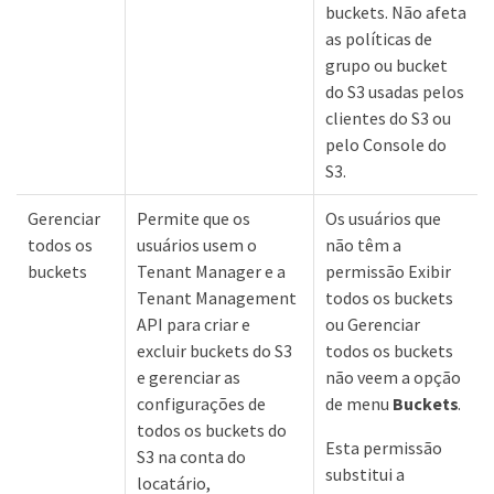
buckets. Não afeta
as políticas de
grupo ou bucket
do S3 usadas pelos
clientes do S3 ou
pelo Console do
S3.
Gerenciar
Permite que os
Os usuários que
todos os
usuários usem o
não têm a
buckets
Tenant Manager e a
permissão Exibir
Tenant Management
todos os buckets
API para criar e
ou Gerenciar
excluir buckets do S3
todos os buckets
e gerenciar as
não veem a opção
configurações de
de menu
Buckets
.
todos os buckets do
Esta permissão
S3 na conta do
substitui a
locatário,