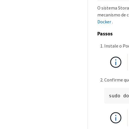
O sistema Stora
mecanismo de co
Docker
.
Passos
Instale o Po
Confirme qu
sudo do