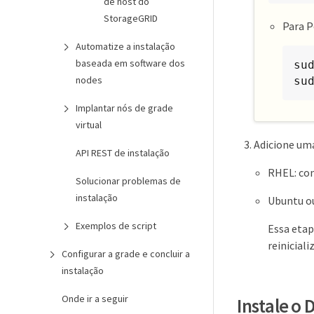
de host do
StorageGRID
Para 
Automatize a instalação
baseada em software dos
sud
nodes
su
Implantar nós de grade
virtual
Adicione um
API REST de instalação
RHEL: co
Solucionar problemas de
instalação
Ubuntu o
Exemplos de script
Essa eta
reiniciali
Configurar a grade e concluir a
instalação
Onde ir a seguir
Instale o 