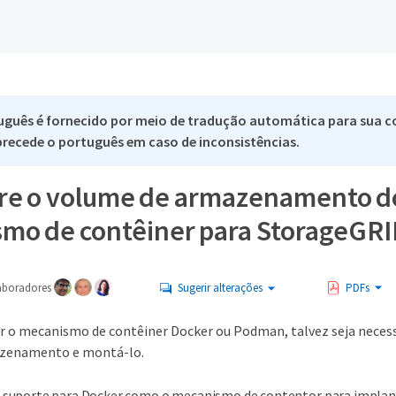
uguês é fornecido por meio de tradução automática para sua c
 precede o português em caso de inconsistências.
re o volume de armazenamento d
mo de contêiner para StorageGRI
aboradores
Sugerir alterações
PDFs
ar o mecanismo de contêiner Docker ou Podman, talvez seja neces
zenamento e montá-lo.
 suporte para Docker como o mecanismo de contentor para impla