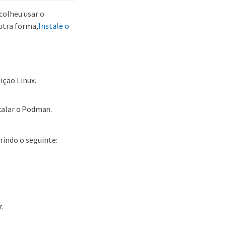
colheu usar o
utra forma,
Instale o
ição Linux.
talar o Podman.
indo o seguinte:
.