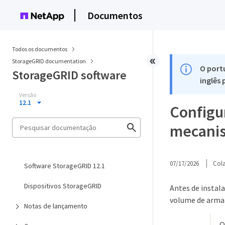
Documentos
Todos os documentos
StorageGRID documentation
O port
StorageGRID software
inglês
Versão
12.1
Configu
mecanis
07/17/2026
Col
Software StorageGRID 12.1
Dispositivos StorageGRID
Antes de instal
volume de arma
Notas de lançamento
O