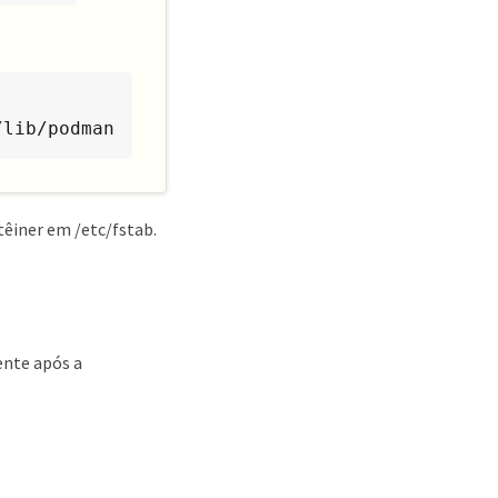
/lib/podman
êiner em /etc/fstab.
ente após a