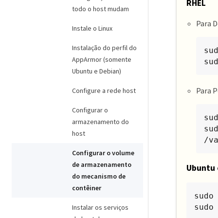
RHEL
todo o host mudam
Para D
Instale o Linux
Instalação do perfil do
sud
AppArmor (somente
su
Ubuntu e Debian)
Para 
Configure a rede host
Configurar o
su
armazenamento do
su
host
/v
Configurar o volume
de armazenamento
Ubuntu 
do mecanismo de
contêiner
sudo 
sudo
Instalar os serviços