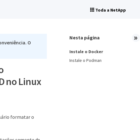
Toda a NetApp
Nesta página
onveniência. O
Instale o Docker
Instale o Podman
o
D no Linux
sário formatar o
ntações somente de