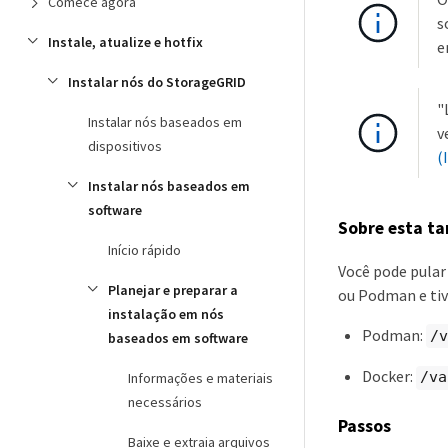
Comece agora
s
Instale, atualize e hotfix
e
Instalar nós do StorageGRID
"
Instalar nós baseados em
v
dispositivos
(
Instalar nós baseados em
software
Sobre esta ta
Início rápido
Você pode pular
Planejar e preparar a
ou Podman e tiv
instalação em nós
Podman:
/v
baseados em software
Docker:
/va
Informações e materiais
necessários
Passos
Baixe e extraia arquivos