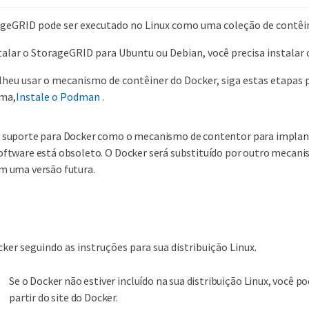
geGRID pode ser executado no Linux como uma coleção de contêi
talar o StorageGRID para Ubuntu ou Debian, você precisa instalar 
lheu usar o mecanismo de contêiner do Docker, siga estas etapas p
rma,
Instale o Podman
.
 suporte para Docker como o mecanismo de contentor para impla
oftware está obsoleto. O Docker será substituído por outro mecan
m uma versão futura.
cker seguindo as instruções para sua distribuição Linux.
Se o Docker não estiver incluído na sua distribuição Linux, você po
partir do site do Docker.