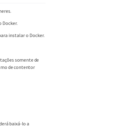
neres.
o Docker.
ara instalar o Docker.
ntações somente de
ismo de contentor
derá baixá-lo a