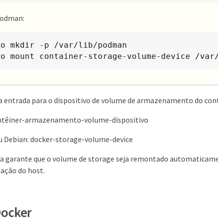
Podman:
o mkdir -p /var/lib/podman

do mount container-storage-volume-device /var
a entrada para o dispositivo de volume de armazenamento do cont
ntêiner-armazenamento-volume-dispositivo
u Debian: docker-storage-volume-device
pa garante que o volume de storage seja remontado automaticam
zação do host.
Docker