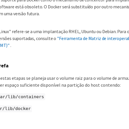
oftware está obsoleto. O Docker será substituído por outro mecan
m uma versão futura.
Linux" refere-se a uma implantação RHEL, Ubuntu ou Debian. Para o
ersões suportadas, consulte o
"Ferramenta de Matriz de interopera
IMT)"
.
refa
 estas etapas se planeja usar o volume raiz para o volume de ar
er espaço suficiente disponível na partição do host contendo:
ar/lib/containers
r/lib/docker