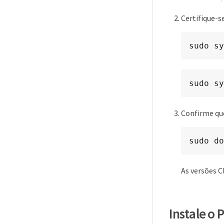
Certifique-s
sudo sy
sudo sy
Confirme que
sudo do
As versões Cl
Instale o