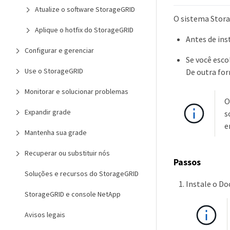
Atualize o software StorageGRID
O sistema Stora
Aplique o hotfix do StorageGRID
Antes de ins
Configurar e gerenciar
Se você esco
Use o StorageGRID
De outra fo
Monitorar e solucionar problemas
O
Expandir grade
s
e
Mantenha sua grade
Recuperar ou substituir nós
Passos
Soluções e recursos do StorageGRID
Instale o Do
StorageGRID e console NetApp
Avisos legais