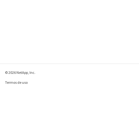
© 2026 NetApp, Inc.
Termos de uso
Política de privacidade
Política de cookies
Configurações de
cookies
Enviar comentários sobre esta página