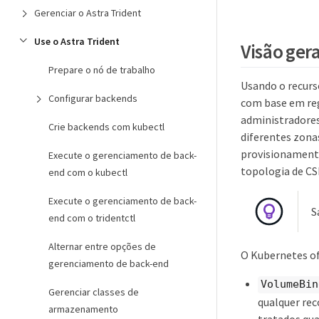
Gerenciar o Astra Trident
Use o Astra Trident
Visão gera
Prepare o nó de trabalho
Usando o recurs
Configurar backends
com base em reg
administradore
Crie backends com kubectl
diferentes zonas
provisionamento
Execute o gerenciamento de back-
topologia de CSI
end com o kubectl
Execute o gerenciamento de back-
S
end com o tridentctl
Alternar entre opções de
O Kubernetes of
gerenciamento de back-end
VolumeBin
Gerenciar classes de
qualquer re
armazenamento
tratados qua