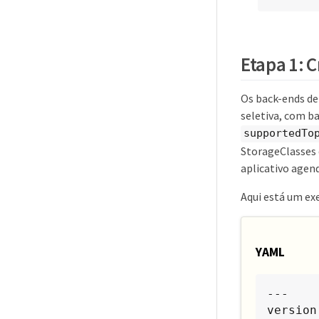
Etapa 1: 
Os back-ends de
seletiva, com b
supportedTo
StorageClasses 
aplicativo agen
Aqui está um ex
YAML
---

version: