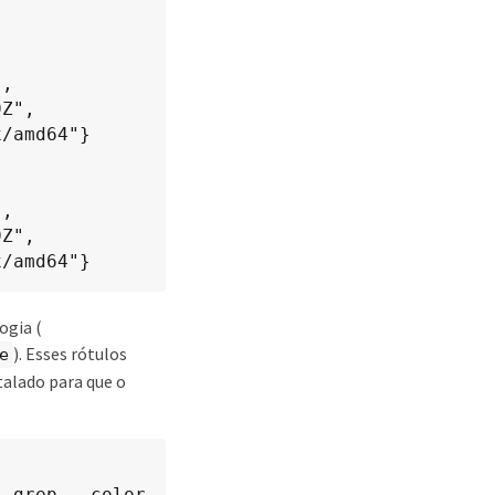
, 
Z", 
/amd64"}

, 
Z", 
x/amd64"}
ogia (
). Esses rótulos
e
talado para que o
 grep --color 