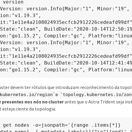
 version

Version: version.Info{Major:"1", Minor:"19", 
ion:"v1.19.3", 
it:"1e11e4a2108024935ecfcb2912226cedeafd99df"
State:"clean", BuildDate:"2020-10-14T12:50:19
on:"go1.15.2", Compiler:"gc", Platform:"linux
Version: version.Info{Major:"1", Minor:"19", 
ion:"v1.19.3", 
it:"1e11e4a2108024935ecfcb2912226cedeafd99df"
State:"clean", BuildDate:"2020-10-14T12:41:49
on:"go1.15.2", Compiler:"gc", Platform:"linu
uster devem ter rótulos que introduzam reconhecimento da topol
kubernetes.io/region`e `topology.kubernetes.io/zon
 presentes nos nós no cluster
antes que o Astra Trident seja ins
t esteja ciente da topologia.
 get nodes -o=jsonpath='{range .items[*]}
data.name}, {.metadata.labels}]{"\n"}{end}' |