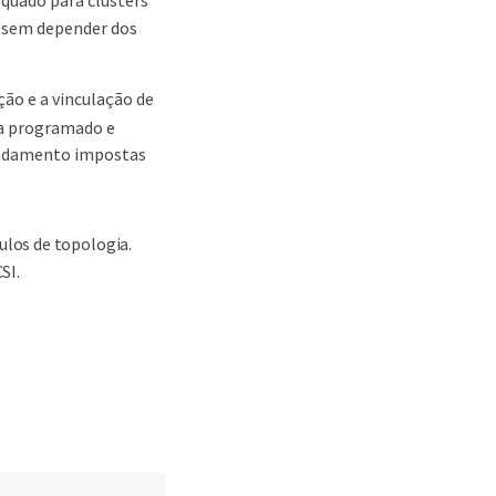
s sem depender dos
ação e a vinculação de
ja programado e
gendamento impostas
los de topologia.
SI.