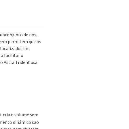
subconjunto de nós,
nuvem permitem que os
 localizados em
a facilitar o
o Astra Trident usa
nt cria o volume sem
amento dinâmico são
equado para clusters