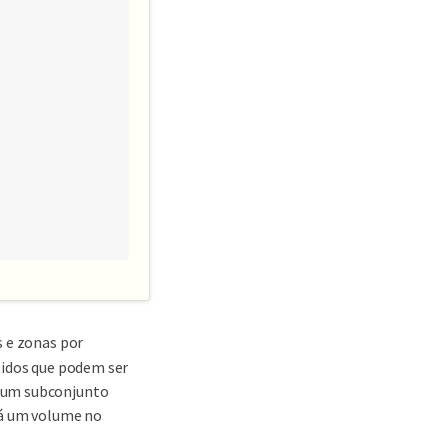
s e zonas por
tidos que podem ser
m um subconjunto
rá um volume no