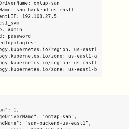
DriverName: ontap-san

Name: san-backend-us-east1

entLIF: 192.168.27.5

csi_svm

e: admin

d: password

edTopologies:

ogy.kubernetes.io/region: us-east1

ogy.kubernetes.io/region: us-east1

ology.kubernetes.io/zone: us-east1-b