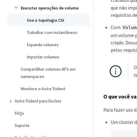
que não impõ
Executar operações de volume
requisitos d
Use a topologia CSI
Com
Volum
Trabalhar com instantâneos
um volume p
criado. Dess
Expanda volumes
pelos requis
Importar volumes
Compartilhar volumes NFS em
I
namespaces
Monitore o Astra Trident
O que você va
Astra Trident para Docker
Para fazer uso d
FAQs
Um cluster 
Suporte