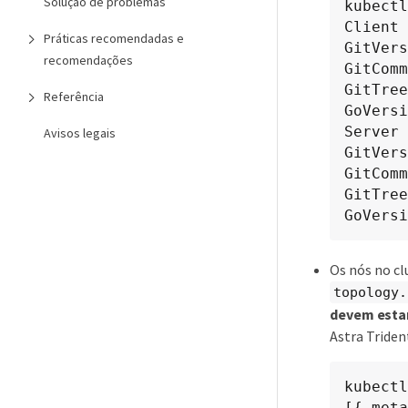
Solução de problemas
kubectl
Client 
Práticas recomendadas e
GitVers
recomendações
GitComm
GitTree
Referência
GoVersi
Server 
Avisos legais
GitVers
GitComm
GitTree
GoVersi
Os nós no cl
topology.
devem estar
Astra Triden
kubectl
[{.meta