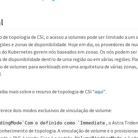
l
o de topologia de CSI, o acesso a volumes pode ser limitado a um 
iões e zonas de disponibilidade. Hoje em dia, os provedores de 
s do Kubernetes gerem nós baseados em zonas. Os nós podem ser
 de disponibilidade dentro de uma região ou em várias regiões. Par
 de volumes para workloads em uma arquitetura de várias zonas, 
.
aiba mais sobre o recurso de topologia de CSI
"aqui"
.
erece dois modos exclusivos de vinculação de volume:
, o Astra Tride
dingMode`Com o definido como `Immediate
conhecimento de topologia. A vinculação de volume e o provision
ndo o PVC é criado. Esse é o padrão
e é ad