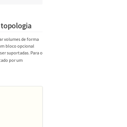
 topologia
nar volumes de forma
 um bloco opcional
ser suportadas. Para o
itado por um