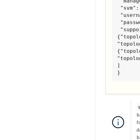
 "managementLIF": "192.168.27.5",

 "svm": "iscsi_svm",

 "username": "admin",

 "password": "password",

 "supportedTopologies": [

{"topol
"topolo
{"topol
"topolo
]

}
b
f
d
b