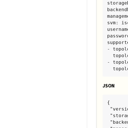
storage
backend
managem
svm: is
usernam
passwor
support
- topol
  topology.kubernetes.io/zone: us-east1-a

- topol
  top
JSON
{

 "version": 1,

 "storageDriverName": "ontap-san",

 "backendName": "san-backend-us-east1",
