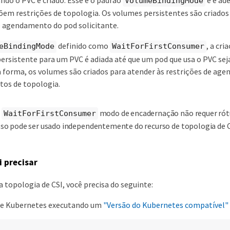
VolumeBindingMode
em restrições de topologia. Os volumes persistentes são criado
e agendamento do pod solicitante.
definido como
, a cri
eBindingMode
WaitForFirstConsumer
ersistente para um PVC é adiada até que um pod que usa o PVC se
a forma, os volumes são criados para atender às restrições de a
itos de topologia.
O
modo de encadernação não requer rótu
WaitForFirstConsumer
sso pode ser usado independentemente do recurso de topologia de C
i precisar
a topologia de CSI, você precisa do seguinte:
de Kubernetes executando um
"Versão do Kubernetes compatível"