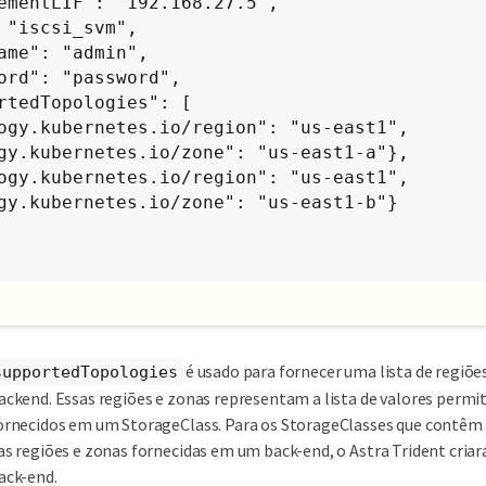
ogy.kubernetes.io/region": "us-east1", 
gy.kubernetes.io/zone": "us-east1-a"},

ogy.kubernetes.io/region": "us-east1", 
gy.kubernetes.io/zone": "us-east1-b"}

é usado para fornecer uma lista de regiõe
supportedTopologies
ackend. Essas regiões e zonas representam a lista de valores permi
ornecidos em um StorageClass. Para os StorageClasses que contê
as regiões e zonas fornecidas em um back-end, o Astra Trident cria
ack-end.