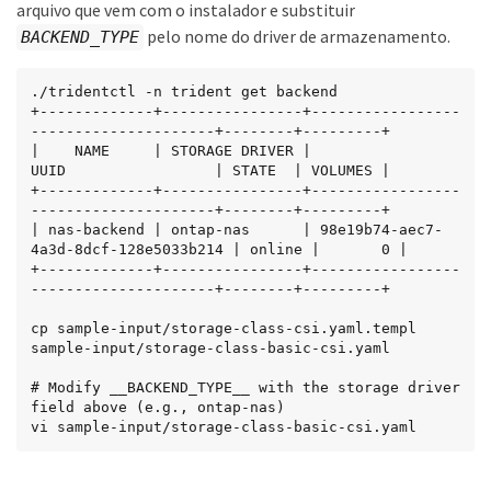
arquivo que vem com o instalador e substituir
pelo nome do driver de armazenamento.
BACKEND_TYPE
./tridentctl -n trident get backend

+-------------+----------------+-----------------
---------------------+--------+---------+

|    NAME     | STORAGE DRIVER |                 
UUID                 | STATE  | VOLUMES |

+-------------+----------------+-----------------
---------------------+--------+---------+

| nas-backend | ontap-nas      | 98e19b74-aec7-
4a3d-8dcf-128e5033b214 | online |       0 |

+-------------+----------------+-----------------
---------------------+--------+---------+

cp sample-input/storage-class-csi.yaml.templ 
sample-input/storage-class-basic-csi.yaml

# Modify __BACKEND_TYPE__ with the storage driver 
field above (e.g., ontap-nas)

vi sample-input/storage-class-basic-csi.yaml