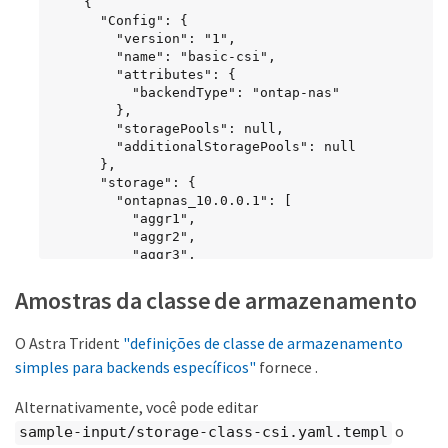
    {

      "Config": {

        "version": "1",

        "name": "basic-csi",

        "attributes": {

          "backendType": "ontap-nas"

        },

        "storagePools": null,

        "additionalStoragePools": null

      },

      "storage": {

        "ontapnas_10.0.0.1": [

          "aggr1",

          "aggr2",

          "aggr3",

          "aggr4"

        ]

Amostras da classe de armazenamento
      }

    }

O Astra Trident
"definições de classe de armazenamento
  ]

}
simples para backends específicos"
fornece .
Alternativamente, você pode editar
o
sample-input/storage-class-csi.yaml.templ