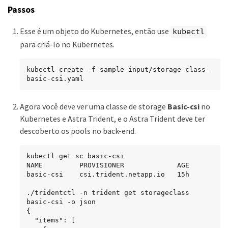
Passos
Esse é um objeto do Kubernetes, então use
kubectl
para criá-lo no Kubernetes.
kubectl create -f sample-input/storage-class-
basic-csi.yaml
Agora você deve ver uma classe de storage
Basic-csi
no
Kubernetes e Astra Trident, e o Astra Trident deve ter
descoberto os pools no back-end.
kubectl get sc basic-csi

NAME         PROVISIONER             AGE

basic-csi    csi.trident.netapp.io   15h

./tridentctl -n trident get storageclass 
basic-csi -o json

{

  "items": [
