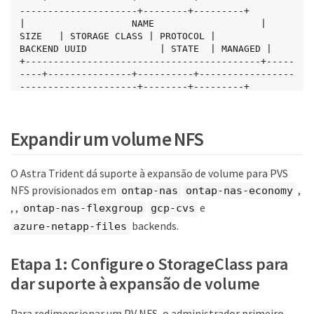
---------------------+--------+---------+

|                   NAME                   |  
SIZE   | STORAGE CLASS | PROTOCOL |             
BACKEND UUID             | STATE  | MANAGED |

+------------------------------------------+-----
----+---------------+----------+-----------------
---------------------+--------+---------+

| pvc-8a814d62-bd58-4253-b0d1-82f2885db671 | 2.0 
GiB | ontap-san     | block    | a9b7bfff-0505-
4e31-b6c5-59f492e02d33 | online | true    |

Expandir um volume NFS
+------------------------------------------+-----
----+---------------+----------+-----------------
---------------------+--------+---------+
O Astra Trident dá suporte à expansão de volume para PVS
NFS provisionados em
,
ontap-nas
ontap-nas-economy
, ,
e
ontap-nas-flexgroup
gcp-cvs
backends.
azure-netapp-files
Etapa 1: Configure o StorageClass para
dar suporte à expansão de volume
Para redimensionar um PV NFS, o administrador primeiro