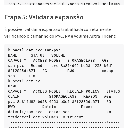
/api/v1/namespaces/default/persistentvolumeclaims
/san-pvc

  uid: 8a814d62-bd58-4253-b0d1-82f2885db671

Etapa 5: Validar a expansão
spec:

  accessModes:

É possível validar a expansão trabalhada corretamente
  - ReadWriteOnce

  resources:

verificando o tamanho do PVC, PV e volume Astra Trident:
    requests:

      storage: 2Gi

 ...
kubectl get pvc san-pvc

NAME      STATUS   VOLUME                                     
CAPACITY   ACCESS MODES   STORAGECLASS   AGE

san-pvc   Bound    pvc-8a814d62-bd58-4253-b0d1-
82f2885db671   2Gi        RWO            ontap-
san      11m

kubectl get pv

NAME                                       
CAPACITY   ACCESS MODES   RECLAIM POLICY   STATUS   
CLAIM             STORAGECLASS   REASON   AGE

pvc-8a814d62-bd58-4253-b0d1-82f2885db671   2Gi        
RWO            Delete           Bound    
default/san-pvc   ontap-san               12m

tridentctl get volumes -n trident

+------------------------------------------+-----
----+---------------+----------+-----------------