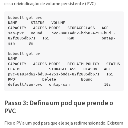
essa reivindicação de volume persistente (PVC).
kubectl get pvc

NAME      STATUS   VOLUME                                     
CAPACITY   ACCESS MODES   STORAGECLASS   AGE

san-pvc   Bound    pvc-8a814d62-bd58-4253-b0d1-
82f2885db671   1Gi        RWO            ontap-
san      8s

kubectl get pv

NAME                                       
CAPACITY   ACCESS MODES   RECLAIM POLICY   STATUS   
CLAIM             STORAGECLASS   REASON   AGE

pvc-8a814d62-bd58-4253-b0d1-82f2885db671   1Gi        
RWO            Delete           Bound    
default/san-pvc   ontap-san               10s
Passo 3: Defina um pod que prende o
PVC
Fixe o PV a um pod para que ele seja redimensionado. Existem