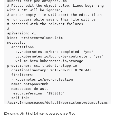
kubectl edit pvc ontapnas20mb

# Please edit the object below. Lines beginning 
with a '#' will be ignored,

# and an empty file will abort the edit. If an 
error occurs while saving this file will be

# reopened with the relevant failures.

#

apiVersion: v1

kind: PersistentVolumeClaim

metadata:

  annotations:

    pv.kubernetes.io/bind-completed: "yes"

    pv.kubernetes.io/bound-by-controller: "yes"

    volume.beta.kubernetes.io/storage-
provisioner: csi.trident.netapp.io

  creationTimestamp: 2018-08-21T18:26:44Z

  finalizers:

  - kubernetes.io/pvc-protection

  name: ontapnas20mb

  namespace: default

  resourceVersion: "1958015"

  selfLink: 
/api/v1/namespaces/default/persistentvolumeclaims
/ontapnas20mb

  uid: c1bd7fa5-a56f-11e8-b8d7-fa163e59eaab

Etapa 4: Validar a expansão