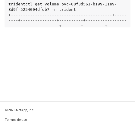
tridentctl get volume pvc-08f3d561-b199-11e9-
8d9f-5254004dfdb7 -n trident

+------------------------------------------+-----
----+---------------+----------+-----------------
---------------------+--------+---------+

|                   NAME                   |  
SIZE   | STORAGE CLASS | PROTOCOL |             
BACKEND UUID             | STATE  | MANAGED |

+------------------------------------------+-----
----+---------------+----------+-----------------
---------------------+--------+---------+

| pvc-08f3d561-b199-11e9-8d9f-5254004dfdb7 | 1.0 
GiB | ontapnas      | file     | c5a6f6a4-b052-
423b-80d4-8fb491a14a22 | online | true    |

+------------------------------------------+-----
----+---------------+----------+-----------------
---------------------+--------+---------+
© 2026 NetApp, Inc.
Termos de uso
Política de privacidade