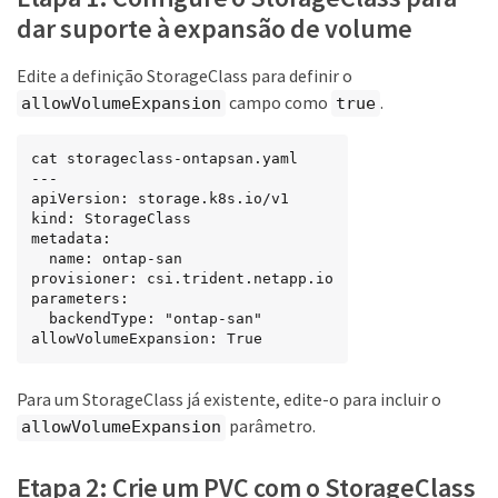
dar suporte à expansão de volume
Edite a definição StorageClass para definir o
campo como
.
allowVolumeExpansion
true
cat storageclass-ontapsan.yaml

---

apiVersion: storage.k8s.io/v1

kind: StorageClass

metadata:

  name: ontap-san

provisioner: csi.trident.netapp.io

parameters:

  backendType: "ontap-san"

allowVolumeExpansion: True
Para um StorageClass já existente, edite-o para incluir o
parâmetro.
allowVolumeExpansion
Etapa 2: Crie um PVC com o StorageClass