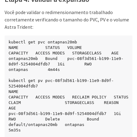
spec:

  accessModes:

Você pode validar o redimensionamento trabalhado
  - ReadWriteOnce

  resources:

corretamente verificando o tamanho do PVC, PV e o volume
    requests:

Astra Trident:
      storage: 1Gi

...
kubectl get pvc ontapnas20mb

NAME           STATUS   VOLUME                                     
CAPACITY   ACCESS MODES   STORAGECLASS    AGE

ontapnas20mb   Bound    pvc-08f3d561-b199-11e9-
8d9f-5254004dfdb7   1Gi        RWO            
ontapnas        4m44s

kubectl get pv pvc-08f3d561-b199-11e9-8d9f-
5254004dfdb7

NAME                                       
CAPACITY   ACCESS MODES   RECLAIM POLICY   STATUS   
CLAIM                  STORAGECLASS    REASON   
AGE

pvc-08f3d561-b199-11e9-8d9f-5254004dfdb7   1Gi        
RWO            Delete           Bound    
default/ontapnas20mb   ontapnas                 
5m35s
