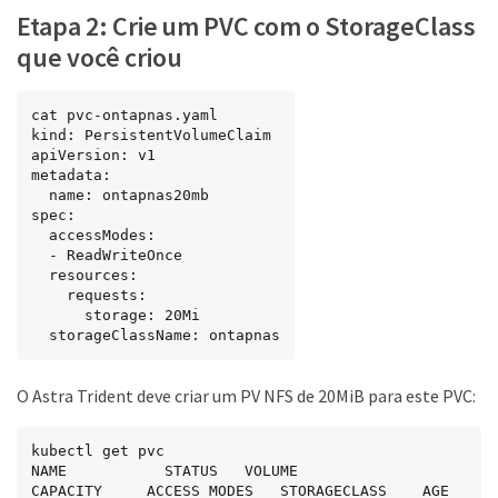
Etapa 2: Crie um PVC com o StorageClass
que você criou
cat pvc-ontapnas.yaml

kind: PersistentVolumeClaim

apiVersion: v1

metadata:

  name: ontapnas20mb

spec:

  accessModes:

  - ReadWriteOnce

  resources:

    requests:

      storage: 20Mi

  storageClassName: ontapnas
O Astra Trident deve criar um PV NFS de 20MiB para este PVC:
kubectl get pvc

NAME           STATUS   VOLUME                                     
CAPACITY     ACCESS MODES   STORAGECLASS    AGE
