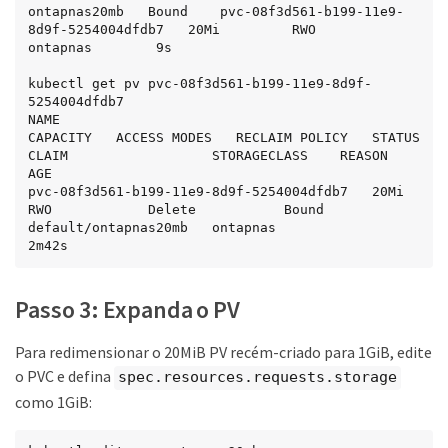
ontapnas20mb   Bound    pvc-08f3d561-b199-11e9-
8d9f-5254004dfdb7   20Mi         RWO            
ontapnas        9s

kubectl get pv pvc-08f3d561-b199-11e9-8d9f-
5254004dfdb7

NAME                                       
CAPACITY   ACCESS MODES   RECLAIM POLICY   STATUS   
CLAIM                  STORAGECLASS    REASON   
AGE

pvc-08f3d561-b199-11e9-8d9f-5254004dfdb7   20Mi       
RWO            Delete           Bound    
default/ontapnas20mb   ontapnas                 
2m42s
Passo 3: Expanda o PV
Para redimensionar o 20MiB PV recém-criado para 1GiB, edite
o PVC e defina
spec.resources.requests.storage
como 1GiB: