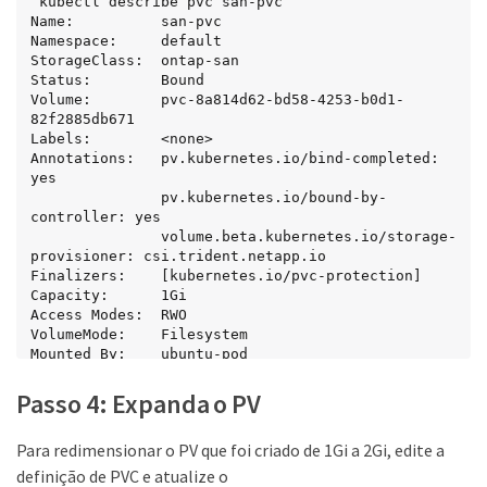
 kubectl describe pvc san-pvc

Name:          san-pvc

Namespace:     default

StorageClass:  ontap-san

Status:        Bound

Volume:        pvc-8a814d62-bd58-4253-b0d1-
82f2885db671

Labels:        <none>

Annotations:   pv.kubernetes.io/bind-completed: 
yes

               pv.kubernetes.io/bound-by-
controller: yes

               volume.beta.kubernetes.io/storage-
provisioner: csi.trident.netapp.io

Finalizers:    [kubernetes.io/pvc-protection]

Capacity:      1Gi

Access Modes:  RWO

VolumeMode:    Filesystem

Mounted By:    ubuntu-pod
Passo 4: Expanda o PV
Para redimensionar o PV que foi criado de 1Gi a 2Gi, edite a
definição de PVC e atualize o