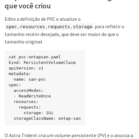
que você criou
Edite a definição de PVC e atualize o
para refletir o
spec.resources.requests.storage
tamanho recém-desejado, que deve ser maior do que o
tamanho original.
cat pvc-ontapsan.yaml

kind: PersistentVolumeClaim

apiVersion: v1

metadata:

  name: san-pvc

spec:

  accessModes:

  - ReadWriteOnce

  resources:

    requests:

      storage: 1Gi

  storageClassName: ontap-san
O Astra Trident cria um volume persistente (PV) e o associa a