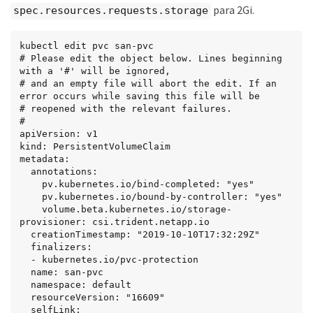
para 2Gi.
spec.resources.requests.storage
kubectl edit pvc san-pvc

# Please edit the object below. Lines beginning 
with a '#' will be ignored,

# and an empty file will abort the edit. If an 
error occurs while saving this file will be

# reopened with the relevant failures.

#

apiVersion: v1

kind: PersistentVolumeClaim

metadata:

  annotations:

    pv.kubernetes.io/bind-completed: "yes"

    pv.kubernetes.io/bound-by-controller: "yes"

    volume.beta.kubernetes.io/storage-
provisioner: csi.trident.netapp.io

  creationTimestamp: "2019-10-10T17:32:29Z"

  finalizers:

  - kubernetes.io/pvc-protection

  name: san-pvc

  namespace: default

  resourceVersion: "16609"

  selfLink: 