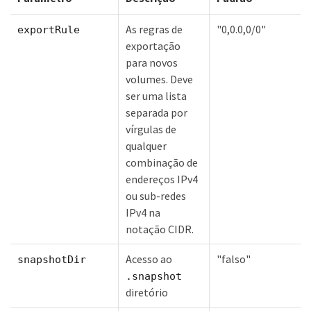
As regras de
"0,0.0,0/0"
exportRule
exportação
para novos
volumes. Deve
ser uma lista
separada por
vírgulas de
qualquer
combinação de
endereços IPv4
ou sub-redes
IPv4 na
notação CIDR.
Acesso ao
"falso"
snapshotDir
.snapshot
diretório