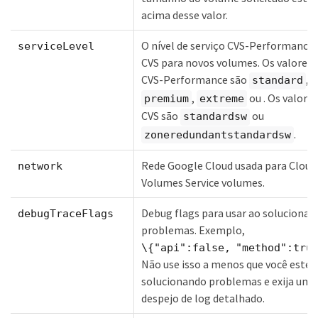
acima desse valor.
O nível de serviço CVS-Performance 
serviceLevel
CVS para novos volumes. Os valores
CVS-Performance são
,
standard
,
ou . Os valores
premium
extreme
CVS são
ou
standardsw
.
zoneredundantstandardsw
Rede Google Cloud usada para Cloud
network
Volumes Service volumes.
Debug flags para usar ao solucionar
debugTraceFlags
problemas. Exemplo,
\{"api":false, "method":tru
Não use isso a menos que você estej
solucionando problemas e exija um
despejo de log detalhado.