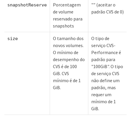
Porcentagem
"" (aceitar o
snapshotReserve
de volume
padrão CVS de 0)
reservado para
snapshots
O tamanho dos
O tipo de
size
novos volumes.
serviço CVS-
O mínimo de
Performance é
desempenho do
padrão para
CVS é de 100
"100GiB". O tipo
GiB. CVS
de serviço CVS
mínimo é de 1
não define um
GiB.
padrão, mas
requer um
mínimo de 1
GiB.