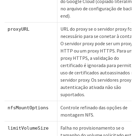
do Google Cloud (copiado literalme
no arquivo de configuração de back-
end).
URL do proxy se o servidor proxy for
proxyURL
necessário para se conetar à conta C
O servidor proxy pode ser um proxy
HTTP ou um proxy HTTPS. Para um
proxy HTTPS, a validação do
certificado é ignorada para permitir
uso de certificados autoassinados n
servidor proxy. Os servidores proxy 
autenticação ativada não são
suportados.
Controle refinado das opções de
nfsMountOptions
montagem NFS.
Falha no provisionamento se o
limitVolumeSize
tamanho do volume solicitado estiv