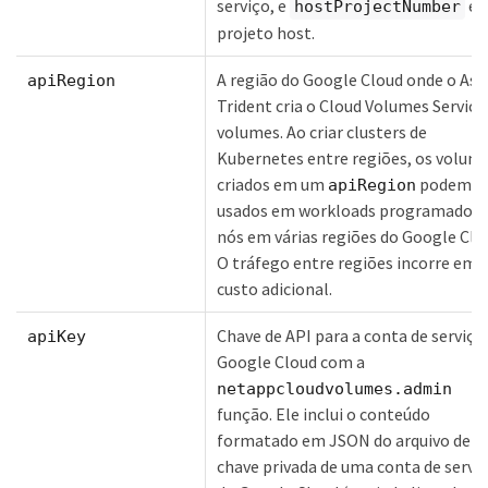
serviço, e
é 
hostProjectNumber
projeto host.
A região do Google Cloud onde o Ast
apiRegion
Trident cria o Cloud Volumes Service
volumes. Ao criar clusters de
Kubernetes entre regiões, os volum
criados em um
podem s
apiRegion
usados em workloads programados
nós em várias regiões do Google Clo
O tráfego entre regiões incorre em
custo adicional.
Chave de API para a conta de serviço
apiKey
Google Cloud com a
netappcloudvolumes.admin
função. Ele inclui o conteúdo
formatado em JSON do arquivo de
chave privada de uma conta de servi