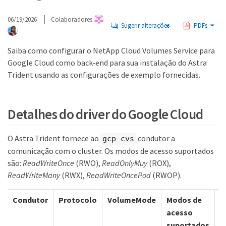
06/19/2026
Colaboradores
Sugerir alterações
PDFs
Saiba como configurar o NetApp Cloud Volumes Service para
Google Cloud como back-end para sua instalação do Astra
Trident usando as configurações de exemplo fornecidas.
Detalhes do driver do Google Cloud
O Astra Trident fornece ao
condutor a
gcp-cvs
comunicação com o cluster. Os modos de acesso suportados
são:
ReadWriteOnce
(RWO),
ReadOnlyMuy
(ROX),
ReadWriteMany
(RWX),
ReadWriteOncePod
(RWOP).
Condutor
Protocolo
VolumeMode
Modos de
S
acesso
d
suportados
s