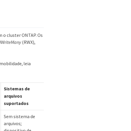
m o cluster ONTAP. Os
WriteMany
(RWX),
mobilidade, leia
Sistemas de
arquivos
suportados
Sem sistema de
arquivos;
dispositivo de