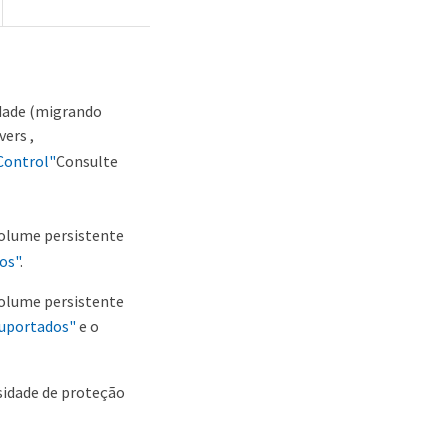
idade (migrando
vers ,
 Control"
Consulte
olume persistente
os"
.
olume persistente
suportados"
e o
sidade de proteção