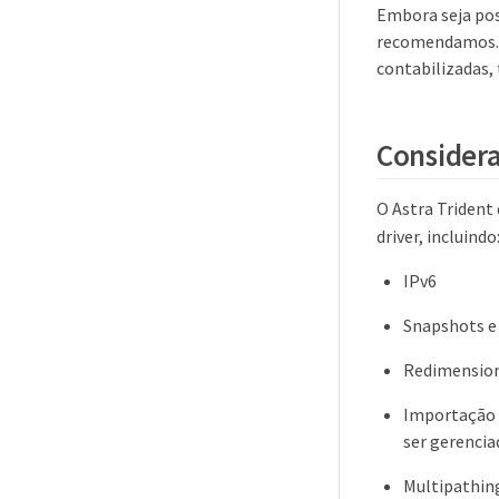
Embora seja pos
recomendamos. A
contabilizadas, 
Considera
O Astra Trident
driver, incluindo
IPv6
Snapshots e
Redimensio
Importação d
ser gerencia
Multipathin