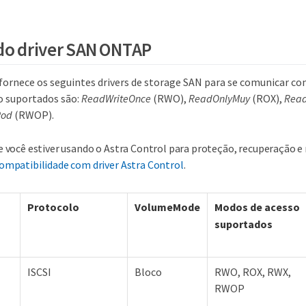
do driver SAN ONTAP
 fornece os seguintes drivers de storage SAN para se comunicar co
o suportados são:
ReadWriteOnce
(RWO),
ReadOnlyMuy
(ROX),
Read
Pod
(RWOP).
e você estiver usando o Astra Control para proteção, recuperação e 
ompatibilidade com driver Astra Control
.
Protocolo
VolumeMode
Modos de acesso
suportados
ISCSI
Bloco
RWO, ROX, RWX,
RWOP