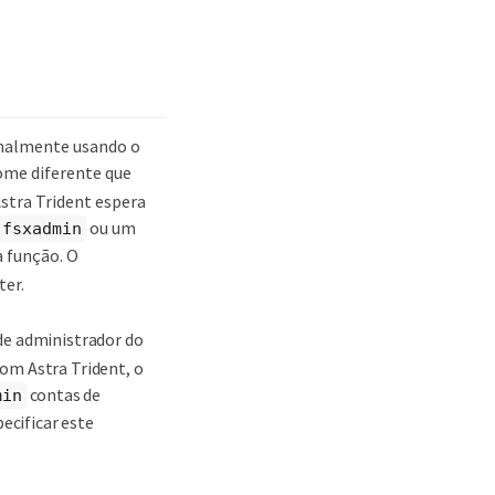
rmalmente usando o
ome diferente que
tra Trident espera
ou um
fsxadmin
 função. O
ter.
de administrador do
om Astra Trident, o
contas de
min
ecificar este