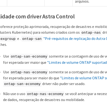
arquivos.
idade com driver Astra Control
 oferece proteção aprimorada, recuperação de desastres e mobil
lusters Kubernetes) para volumes criados com os
dri
ontap-nas
e .
"Pré-requisitos de replicação do Astra
lexgroup
ontap-san
lhes.
Use
somente se a contagem de uso de v
ontap-san-economy
for esperada ser maior que
"Limites de volume ONTAP suportad
Use
somente se a contagem de uso de v
ontap-nas-economy
for esperada para ser maior do que
"Limites de volume ONTAP 
driver não puder ser usado.
ontap-san-economy
Não use o uso
se você antecipar a neces
ontap-nas-economy
de dados, recuperação de desastres ou mobilidade.