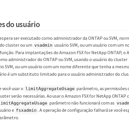
s do usuário
t espera ser executado como administrador da ONTAP ou SVM, no
 do cluster ou um
usuário SVM, ou um usuário com um n
vsadmin
função. Para implantações do Amazon FSX for NetApp ONTAP, o As
omo administrador do ONTAP ou SVM, usando o usuário do cluster
io SVM, ou um usuário com um nome diferente que tenha a mesma
rio é um substituto limitado para o usuário administrador do clus
e você usar o
parâmetro, as permissões 
limitAggregateUsage
luster serão necessárias. Ao usar o Amazon FSX for NetApp ONTAP c
parâmetro não funcionará com as
limitAggregateUsage
vsad
suário e
. A operação de configuração falhará se você esp
fsxadmin
arâmetro.