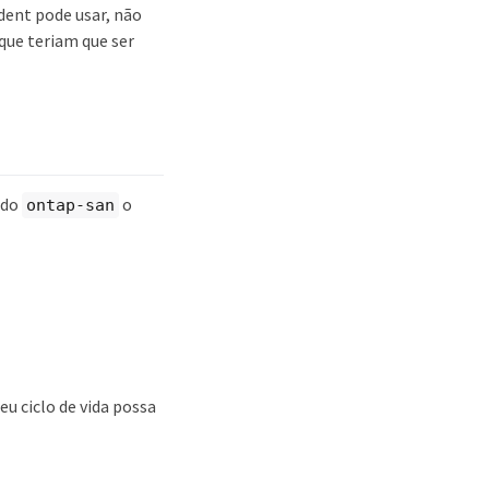
dent pode usar, não
que teriam que ser
ndo
o
ontap-san
u ciclo de vida possa