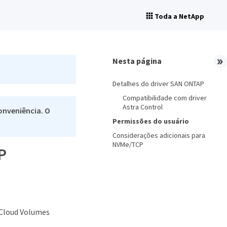
Toda a NetApp
Nesta página
Detalhes do driver SAN ONTAP
Compatibilidade com driver
Astra Control
onveniência. O
Permissões do usuário
Considerações adicionais para
NVMe/TCP
P
 Cloud Volumes