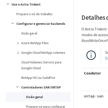
Use o Astra Trident
Prepare o nó de trabalho
Detalhes 
Configurar e gerenciar backends
O Astra Trident
Visão geral
modos de acess
ReadWriteOnce
Azure NetApp Files
S
Google Cloud NetApp volumes
C
Cloud Volumes Service para
Google Cloud
Condutor
NetApp HCI ou SolidFire
Controladores SAN ONTAP
ontap-san
Visão geral
Prepare-se para configurar