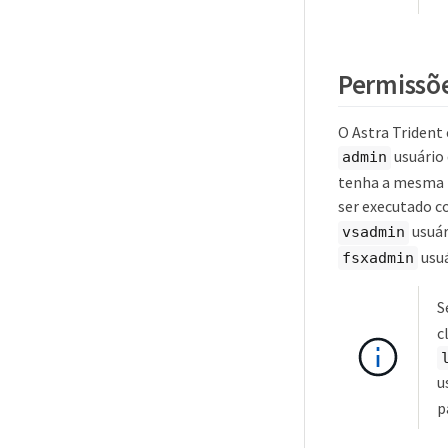
Permissõe
O Astra Triden
usuário
admin
tenha a mesma 
ser executado c
usuár
vsadmin
usuá
fsxadmin
S
c
u
p