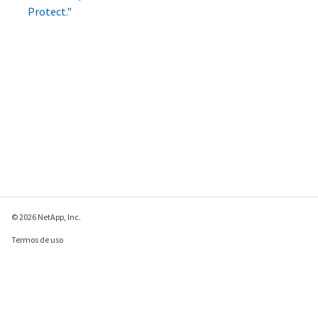
Protect."
© 2026 NetApp, Inc.
Termos de uso
Política de privacidade
Política de cookies
Configurações de