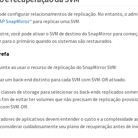
ode configurar relacionamentos de replicação. No entanto, o adm
P SnapMirror"
para replicar uma SVM.
stre, você pode ativar o SVM de destino do SnapMirror para começa
r para o primário quando os sistemas são restaurados.
refa
uinte ao usar o recurso de replicação do SnapMirror SVM:
iar um back-end distinto para cada SVM com SVM-DR ativado.
 classes de storage para selecionar os back-ends replicados som
a fim de evitar ter volumes que não precisam de replicação provis
 com SVM-DR.
adores de aplicativos devem entender o custo e a complexidade ad
 considerar cuidadosamente seu plano de recuperação antes de inic