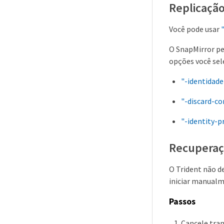
Replicaçã
Você pode usar
O SnapMirror per
opções você se
"-identidade
"-discard-co
"-identity-p
Recuperaç
O Trident não d
iniciar manualm
Passos
Cancele tran