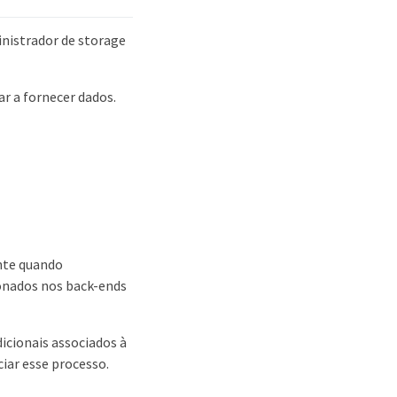
inistrador de storage
r a fornecer dados.
ente quando
ionados nos back-ends
icionais associados à
iar esse processo.