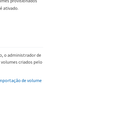
lumes provisionados
é ativado.
o, o administrador de
r volumes criados pelo
mportação de volume