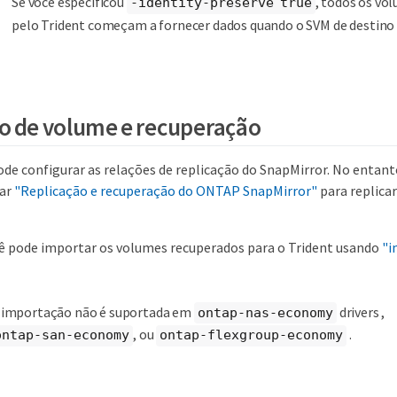
Se você especificou
, todos os vo
-identity-preserve true
pelo Trident começam a fornecer dados quando o SVM de destino 
o de volume e recuperação
ode configurar as relações de replicação do SnapMirror. No entant
sar
"Replicação e recuperação do ONTAP SnapMirror"
para replica
ê pode importar os volumes recuperados para o Trident usando
"i
 importação não é suportada em
drivers ,
ontap-nas-economy
, ou
.
ontap-san-economy
ontap-flexgroup-economy