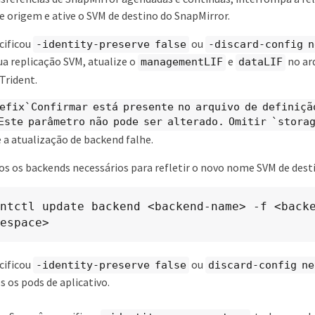
e origem e ative o SVM de destino do SnapMirror.
cificou
ou
-identity-preserve false
-discard-config n
ua replicação SVM, atualize o
e
no arq
managementLIF
dataLIF
Trident.
efix`Confirmar está presente no arquivo de definiçã
Este parâmetro não pode ser alterado. Omitir `stora
 a atualização de backend falhe.
os os backends necessários para refletir o novo nome SVM de dest
ntctl update backend <backend-name> -f <backe
espace>
cificou
ou
-identity-preserve false
discard-config ne
s os pods de aplicativo.