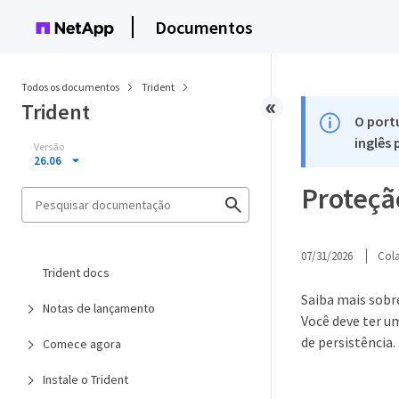
Documentos
Todos os documentos
Trident
Trident
O port
inglês
Versão
26.06
Proteçã
07/31/2026
Col
Trident docs
Saiba mais sobr
Notas de lançamento
Você deve ter u
de persistência.
Comece agora
Instale o Trident