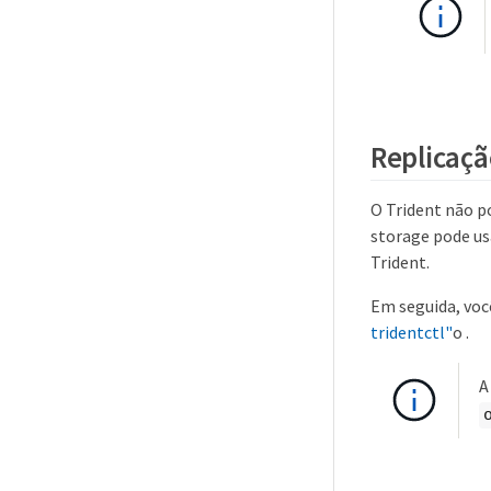
Replicaçã
O Trident não p
storage pode u
Trident.
Em seguida, voc
tridentctl"
o .
A