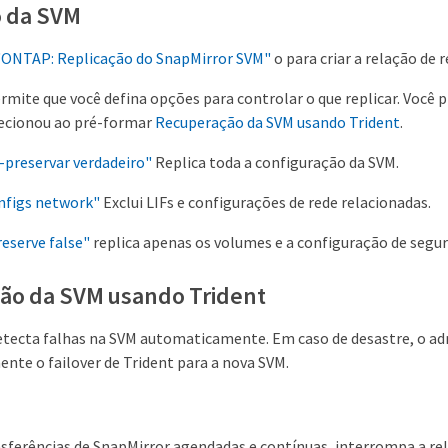
o da SVM
"ONTAP: Replicação do SnapMirror SVM"
o para criar a relação de 
mite que você defina opções para controlar o que replicar. Você p
lecionou ao pré-formar
Recuperação da SVM usando Trident
.
-preservar verdadeiro"
Replica toda a configuração da SVM.
nfigs network"
Exclui LIFs e configurações de rede relacionadas.
reserve false"
replica apenas os volumes e a configuração de segu
ão da SVM usando Trident
etecta falhas na SVM automaticamente. Em caso de desastre, o a
ente o failover de Trident para a nova SVM.
sferências de SnapMirror agendadas e contínuas, interrompa a rel