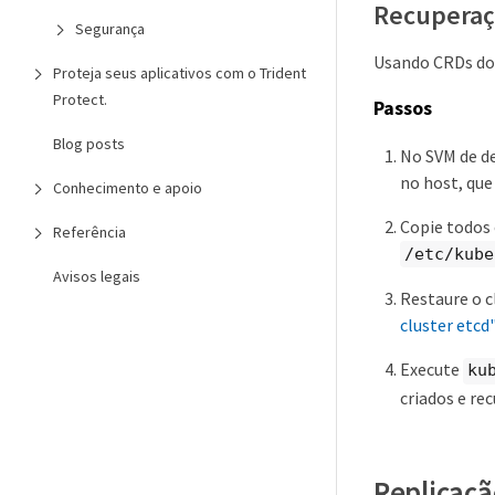
Recuperaç
Segurança
Usando CRDs do 
Proteja seus aplicativos com o Trident
Protect.
Passos
Blog posts
No SVM de de
no host, qu
Conhecimento e apoio
Copie todos 
Referência
/etc/kube
Avisos legais
Restaure o c
cluster etcd
Execute
ku
criados e re
Replicaçã