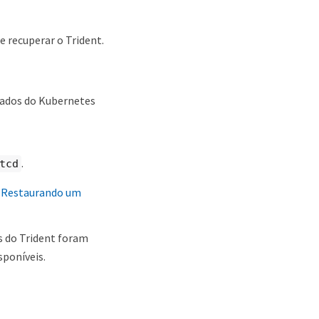
 recuperar o Trident.
cados do Kubernetes
.
tcd
 Restaurando um
s do Trident foram
sponíveis.