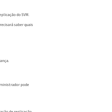
replicação do SVM.
recisará saber quais
rança.
dministrador pode
ação de replicação,