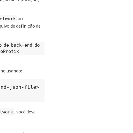
ao
etwork
uivo de definição de
o de back-end do
gePrefix
ino usando:
nd-json-file> 
, você deve
twork