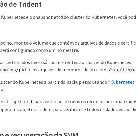
ão de Trident
Kubernetes e o snapshot etcd do cluster do Kubernetes, você pode
stino, monte o volume que contém os arquivos de dados e certifi
e será configurado como um nó mestre.
os certificados necessários referentes ao cluster do Kubernetes
e os arquivos de membros do etcd em
rnetes/pki
/var/lib/e
luster do Kubernetes a partir do backup etcd usando
"Kubernetes:
"
o .
para verificar se todos os recursos personalizado
bectl get crd
cuperar os objetos Trident para verificar se todos os dados estão di
o e recuperação da SVM