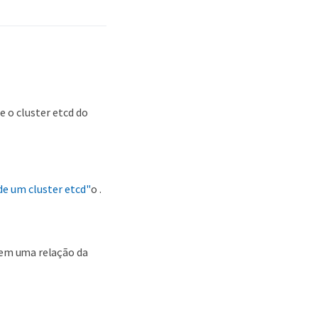
 o cluster etcd do
de um cluster etcd"
o .
 em uma relação da