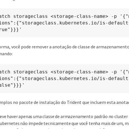
atch storageclass <storage-class-name> -p '{"m
ions":{"storageclass.kubernetes.io/is-default
rue"}}}'
rma, você pode remover a anotação de classe de armazenamento
mando:
atch storageclass <storage-class-name> -p '{"m
ions":{"storageclass.kubernetes.io/is-default
alse"}}}'
los no pacote de instalação do Trident que incluem esta anota
eve haver apenas uma classe de armazenamento padrão no cluster d
ubernetes não impede tecnicamente que você tenha mais de um, m