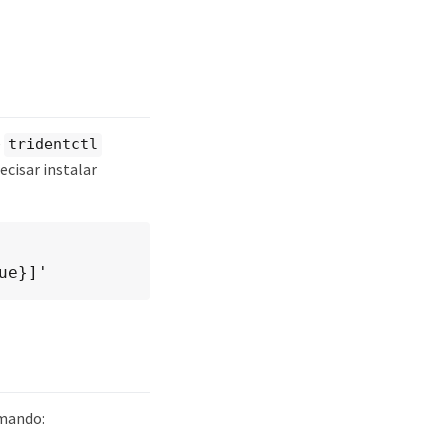
e
tridentctl
ecisar instalar
ue}]'
omando: