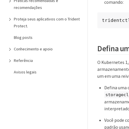
Práticas recomendadas e
comando:
recomendações
Proteja seus aplicativos com o Trident
tridentct
Protect.
Blog posts
Defina u
Conhecimento e apoio
Referência
O Kubernetes 1,6
armazenamento q
Avisos legais
um em uma reivi
Defina uma 
storagecl
armazenament
interpretado
Você pode c
padrão usan