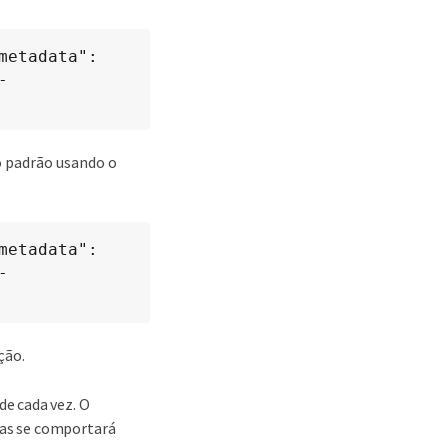
etadata": 
-
 padrão usando o
etadata": 
-
ção.
e cada vez. O
as se comportará