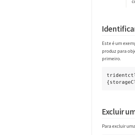
c
Identific
Este é um exemp
produz para obj
primeiro.
tridentct
{storageC
Excluir u
Para excluir um