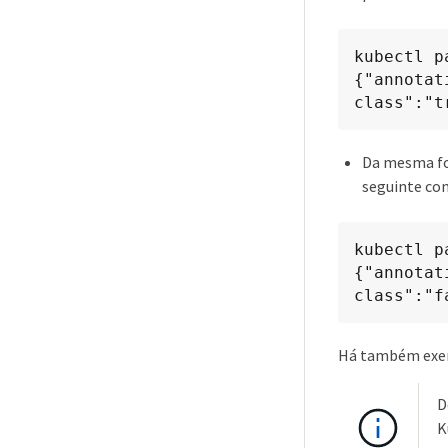
kubectl p
{"annotat
class":"t
Da mesma fo
seguinte co
kubectl p
{"annotat
class":"f
Há também exemp
D
K