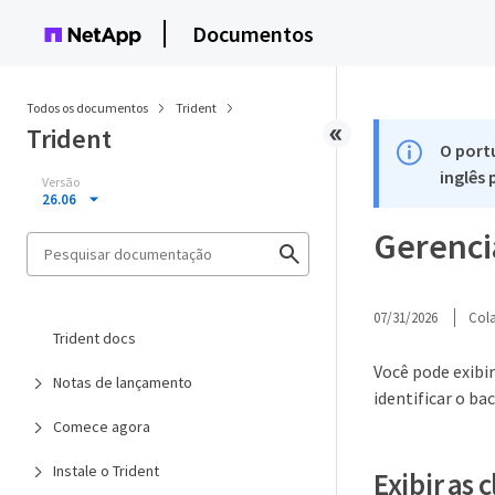
Documentos
Todos os documentos
Trident
Trident
O port
inglês
Versão
26.06
Gerenci
07/31/2026
Col
Trident docs
Você pode exibi
Notas de lançamento
identificar o b
Comece agora
Instale o Trident
Exibir as