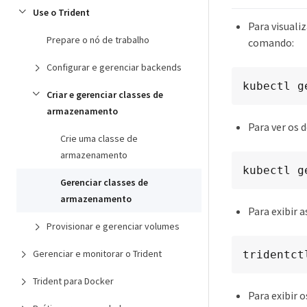
Use o Trident
Para visuali
Prepare o nó de trabalho
comando:
Configurar e gerenciar backends
kubectl g
Criar e gerenciar classes de
armazenamento
Para ver os 
Crie uma classe de
armazenamento
kubectl g
Gerenciar classes de
armazenamento
Para exibir 
Provisionar e gerenciar volumes
Gerenciar e monitorar o Trident
tridentct
Trident para Docker
Para exibir 