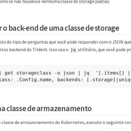
omo se não houvesse nenhuma classe de storage padrão.
ar o back-end de uma classe de storage
lo do tipo de perguntas que você pode responder com o JSON qu
etos backend do Trident. Isso usa o
utilitário, que você pode pr
jq
l get storageclass -o json | jq  '[.items[] | 
lass: .Config.name, backends: [.storage]|uniq
ma classe de armazenamento
a classe de armazenamento do Kubernetes, execute o seguinte c