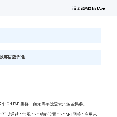
全部来自 NetApp
以英语版为准。
平面来管理多个 ONTAP 集群，而无需单独登录到这些集群。
* 常规 * > * 功能设置 * > * API 网关 * 启用或