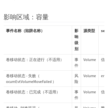
影响区域：容量
事件名称（陷阱名称）
影
源类型
sev
响
级
别
卷移动状态：正在进行（不适用）
事
Volume
信
件
卷移动状态 - 失败（
风
Volume
erro
ocumEvtVolumeMoveFailed ）
险
卷移动状态：已完成（不适用）
事
Volume
信
件
卷移动 - 转换延迟（
风
Volume
警