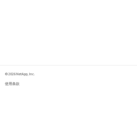
© 2026 NetApp, Inc.
使用条款
隐私策略
Cookie 政策
Cookie 设置
请发送有关此页面的反馈