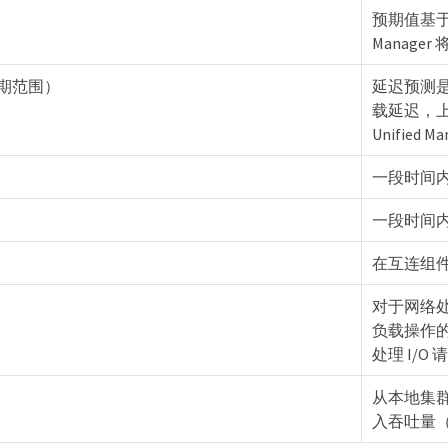
预期值基于
Manag
期范围）
延迟预测
载延迟，
Unified
一段时间
一段时间
在互连组件
对于网络
负载操作
处理 I/
从本地集群上
入吞吐量（