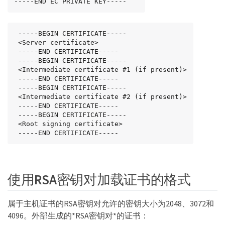
-----END EC PRIVATE KEY-----
 -----BEGIN CERTIFICATE-----

 <Server certificate>

 -----END CERTIFICATE-----

 -----BEGIN CERTIFICATE-----

 <Intermediate certificate #1 (if present)>

 -----END CERTIFICATE-----

 -----BEGIN CERTIFICATE-----

 <Intermediate certificate #2 (if present)>

 -----END CERTIFICATE-----

 -----BEGIN CERTIFICATE-----

 <Root signing certificate>

 -----END CERTIFICATE-----
使用RSA密钥对加载证书的格式
属于主机证书的RSA密钥对允许的密钥大小为2048、3072和
4096。外部生成的*RSA密钥对*的证书：