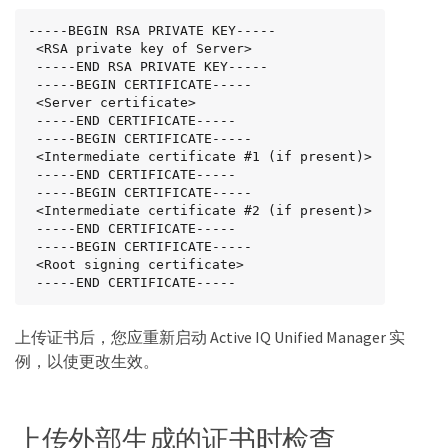
-----BEGIN RSA PRIVATE KEY-----

 <RSA private key of Server>

 -----END RSA PRIVATE KEY-----

 -----BEGIN CERTIFICATE-----

 <Server certificate>

 -----END CERTIFICATE-----

 -----BEGIN CERTIFICATE-----

 <Intermediate certificate #1 (if present)>

 -----END CERTIFICATE-----

 -----BEGIN CERTIFICATE-----

 <Intermediate certificate #2 (if present)>

 -----END CERTIFICATE-----

 -----BEGIN CERTIFICATE-----

 <Root signing certificate>

 -----END CERTIFICATE-----
上传证书后，您应重新启动 Active IQ Unified Manager 实
例，以使更改生效。
上传外部生成的证书时检查