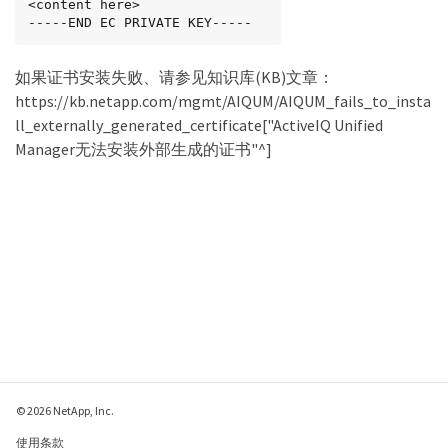
<content here>

-----END EC PRIVATE KEY-----
如果证书安装失败、请参见知识库(KB)文章：
https://kb.netapp.com/mgmt/AIQUM/AIQUM_fails_to_insta
ll_externally_generated_certificate["ActiveIQ Unified
Manager无法安装外部生成的证书"^]
© 2026 NetApp, Inc.
使用条款