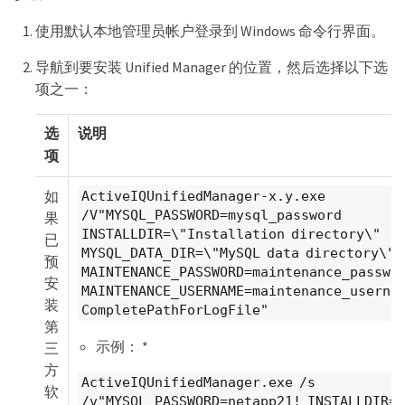
使用默认本地管理员帐户登录到 Windows 命令行界面。
导航到要安装 Unified Manager 的位置，然后选择以下选
项之一：
选
说明
项
如
ActiveIQUnifiedManager-x.y.exe
/V"MYSQL_PASSWORD=mysql_password
果
INSTALLDIR=\"Installation directory\"
已
MYSQL_DATA_DIR=\"MySQL data directory\"
预
MAINTENANCE_PASSWORD=maintenance_passwo
安
MAINTENANCE_USERNAME=maintenance_usernam
装
CompletePathForLogFile"
第
示例： *
三
方
ActiveIQUnifiedManager.exe /s
软
/v"MYSQL_PASSWORD=netapp21! INSTALLDIR=