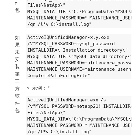
件
Files\NetApp\"
包
MYSQL_DATA_DIR=\"C:\ProgramData\MYSQL\M
MAINTENANCE_PASSWORD=
* MAINTENANCE_USER
/qn /l*v C:\install.log"
如
ActiveIQUnifiedManager-x.y.exe
/V"MYSQL_PASSWORD=mysql_password
果
INSTALLDIR=\"Installation directory\"
未
MYSQL_DATA_DIR=\"MySQL data directory\"
安
MAINTENANCE_PASSWORD=maintenance_passwo
装
MAINTENANCE_USERNAME=maintenance_usernam
第
CompletePathForLogFile"
三
示例： *
方
软
ActiveIQUnifiedManager.exe /s
件
/v"MYSQL_PASSWORD=netapp21! INSTALLDIR=
包
Files\NetApp\"
MYSQL_DATA_DIR=\"C:\ProgramData\MYSQL\M
MAINTENANCE_PASSWORD=
* MAINTENANCE_USER
/qr /l*v C:\install.log"