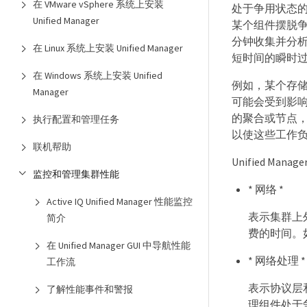
在 VMware vSphere 系统上安装
处于争用状态
Unified Manager
某个组件摆脱争用
分钟收集并分
在 Linux 系统上安装 Unified Manager
短时间的瞬时
在 Windows 系统上安装 Unified
例如，某个存储
Manager
可能会受到影
的聚合或节点，
执行配置和管理任务
以使这些工作
联机帮助
Unified 
监控和管理集群性能
* 网络 *
Active IQ Unified Manager 性能监控
表示集群上外部
简介
费的时间。
在 Unified Manager GUI 中导航性能
* 网络处理 *
工作流
表示协议层
了解性能事件和警报
理组件处于