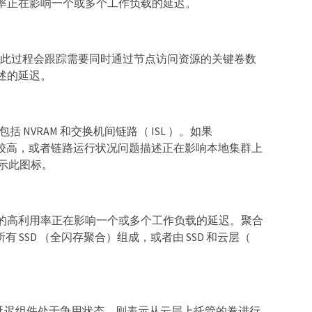
率正在影响一个或多个工作负载的延迟。
中，此过程会跟踪需要同时通过节点访问资源的关键卷数
述的延迟。
源，包括 NVRAM 和交换机间链路（ ISL ）。如果
吞吐量较高，或者链路运行状况问题描述正在影响本地集群上
显示此图标。
的高利用率正在影响一个或多个工作负载的延迟。聚合
所有 SSD （全闪存聚合）组成，或者由 SSD 和云层（
云延迟组件处于争用状态，则表示从云层上托管的卷进行