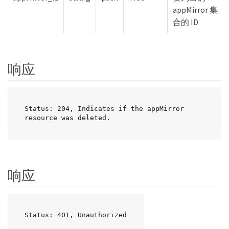
appMirror 集
合的 ID
响应
Status: 204, Indicates if the appMirror 
resource was deleted.
响应
Status: 401, Unauthorized