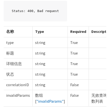
Status: 400, Bad request
名称
Type
Required
Descripti
type
string
True
标题
string
True
详细信息
string
True
状态
string
True
correlationID
string
False
invalidParams
数组
False
无效查询
[
"invalidParams"
]
数列表