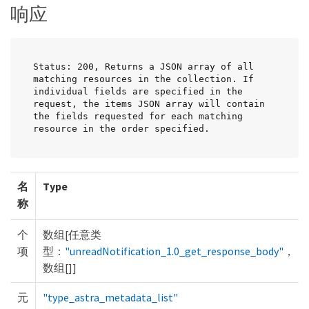
响应
Status: 200, Returns a JSON array of all 
matching resources in the collection. If 
individual fields are specified in the 
request, the items JSON array will contain 
the fields requested for each matching 
resource in the order specified.
名
Type
称
个
数组[任意类
项
型：
"unreadNotification_1.0_get_response_body"
，
数组[]]
元
"type_astra_metadata_list"