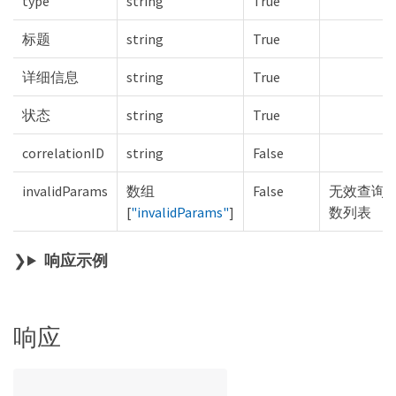
type
string
True
标题
string
True
详细信息
string
True
状态
string
True
correlationID
string
False
invalidParams
数组
False
无效查询
[
"invalidParams"
]
数列表
响应示例
响应