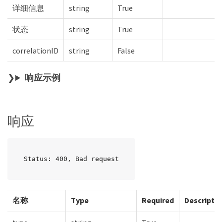
详细信息
string
True
状态
string
True
correlationID
string
False
响应示例
响应
Status: 400, Bad request
名称
Type
Required
Descripti