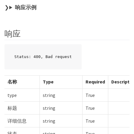
响应示例
响应
Status: 400, Bad request
名称
Type
Required
Descripti
type
string
True
标题
string
True
详细信息
string
True
状态
string
True