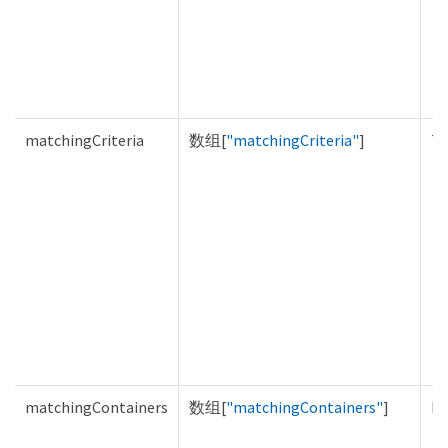
matchingCriteria
数组[
"matchingCriteria"
]
Tr
matchingContainers
数组[
"matchingContainers"
]
Fa