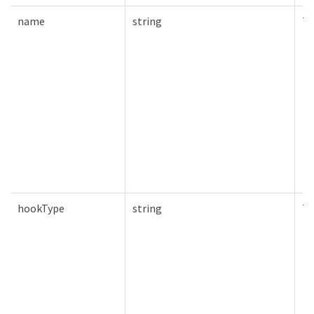
name
string
Tr
hookType
string
Tr