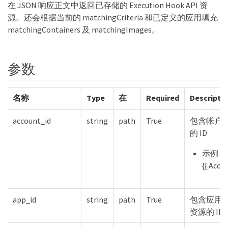
在 JSON 响应正文中返回已存储的 Execution Hook API 资
源。还会根据当前的 matchingCriteria 和已定义的应用填充
matchingContainers 及 matchingImages。
参数
名称
Type
在
Required
Descripti
account_id
string
path
True
包含帐户
的 ID
示例：
{{.Acco
app_id
string
path
True
包含应用
资源的 ID