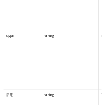
appID
string
Fa
启用
string
Tr