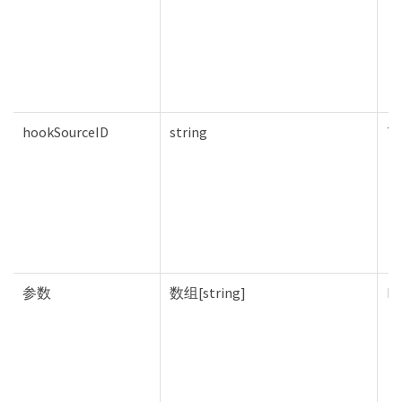
hookSourceID
string
Tr
参数
数组[string]
Fa