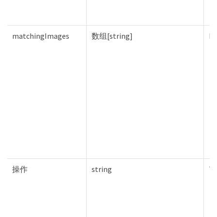
matchingImages
数组[string]
Fa
操作
string
Tr