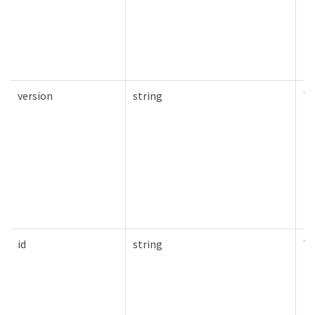
version
string
Tr
id
string
Tr