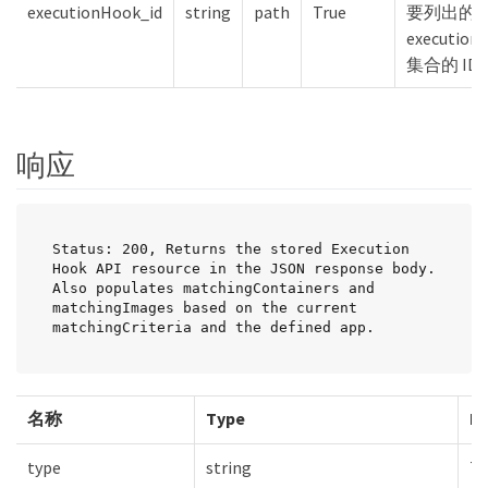
executionHook_id
string
path
True
要列出的
execution
集合的 ID
响应
Status: 200, Returns the stored Execution 
Hook API resource in the JSON response body. 
Also populates matchingContainers and 
matchingImages based on the current 
matchingCriteria and the defined app.
名称
Type
Re
type
string
Tr