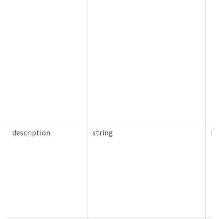
description
string
Fa