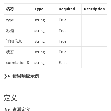
名称
Type
Required
Description
type
string
True
标题
string
True
详细信息
string
True
状态
string
True
correlationID
string
False
错误响应示例
定义
查看定义