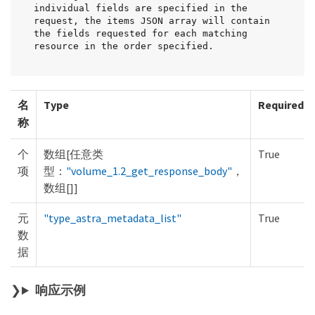
individual fields are specified in the 
request, the items JSON array will contain 
the fields requested for each matching 
resource in the order specified.
名
Type
Required
称
个
数组[任意类
True
项
型：
"volume_1.2_get_response_body"
，
数组[]]
元
"type_astra_metadata_list"
True
数
据
响应示例