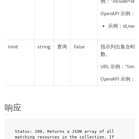
例："include=id"、
OpenAPI 示例："i
示例：id,nam
limit
string
查询
False
指示列出集合时
数。
URL 示例："limit
OpenAPI 示例："
响应
Status: 200, Returns a JSON array of all 
matching resources in the collection. If 