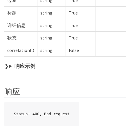
type
string
True
标题
string
True
详细信息
string
True
状态
string
True
correlationID
string
False
响应示例
响应
Status: 400, Bad request