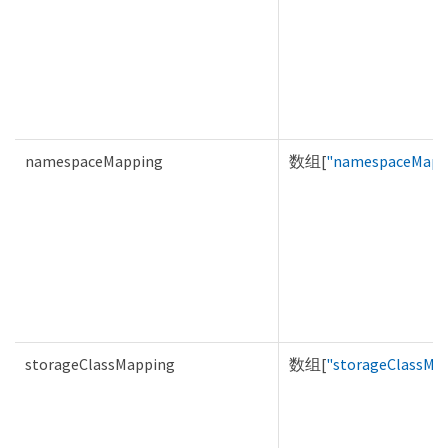
namespaceMapping
数组[
"namespaceMapp
storageClassMapping
数组[
"storageClassMa