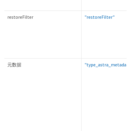
restoreFilter
"restoreFilter"
元数据
"type_astra_metadata