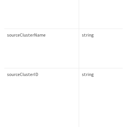
sourceClusterName
string
sourceClusterID
string