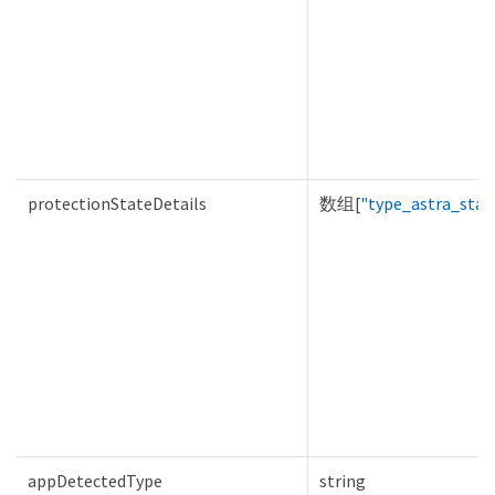
protectionStateDetails
数组[
"type_astra_stat
appDetectedType
string