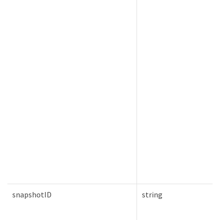
snapshotID
string