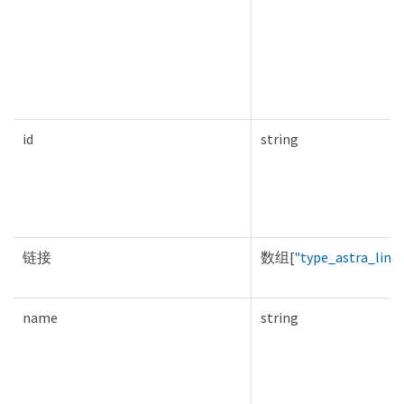
id
string
链接
数组[
"type_astra_link
name
string