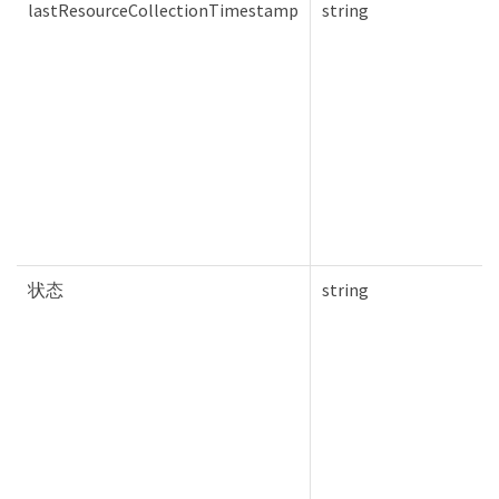
lastResourceCollectionTimestamp
string
状态
string