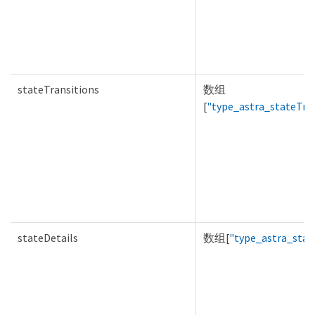
stateTransitions
数组
[
"type_astra_stateTra
stateDetails
数组[
"type_astra_stat