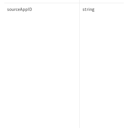
sourceAppID
string