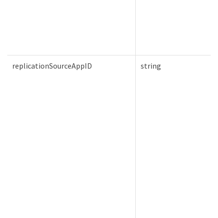
replicationSourceAppID
string