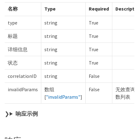
名称
Type
Required
Descripti
type
string
True
标题
string
True
详细信息
string
True
状态
string
True
correlationID
string
False
invalidParams
数组
False
无效查询
[
"invalidParams"
]
数列表
响应示例