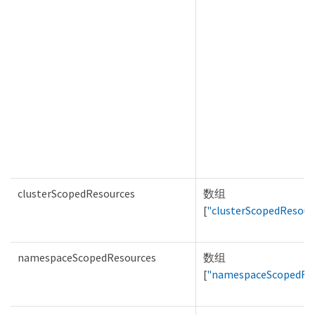
clusterScopedResources
数组
[
"clusterScopedResour
namespaceScopedResources
数组
[
"namespaceScopedRe