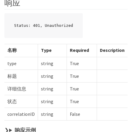
响应
Status: 401, Unauthorized
名称
Type
Required
Description
type
string
True
标题
string
True
详细信息
string
True
状态
string
True
correlationID
string
False
响应示例