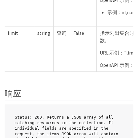
OpenAPI 示例："i
示例：id,name,
limit
string
查询
False
指示列出集合时
数。
URL 示例："limit
OpenAPI 示例："
响应
Status: 200, Returns a JSON array of all 
matching resources in the collection. If 
individual fields are specified in the 
request, the items JSON array will contain 