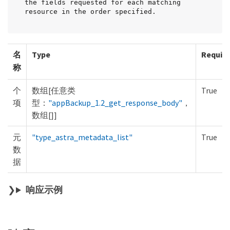
the fields requested for each matching 
resource in the order specified.
名
Type
Requir
称
个
数组[任意类
True
项
型：
"appBackup_1.2_get_response_body"
，
数组[]]
元
"type_astra_metadata_list"
True
数
据
响应示例