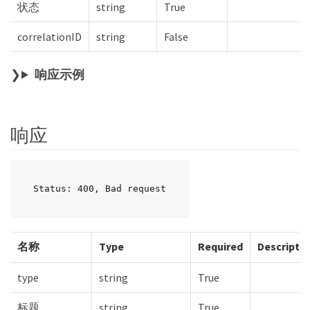
状态
string
True
correlationID
string
False
响应示例
响应
Status: 400, Bad request
名称
Type
Required
Descripti
type
string
True
标题
string
True