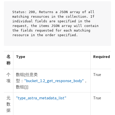
Status: 200, Returns a JSON array of all 
matching resources in the collection. If 
individual fields are specified in the 
request, the items JSON array will contain 
the fields requested for each matching 
resource in the order specified.
名
Type
Required
称
个
数组[任意类
True
项
型：
"bucket_1.2_get_response_body"
，
数组[]]
元
"type_astra_metadata_list"
True
数
据