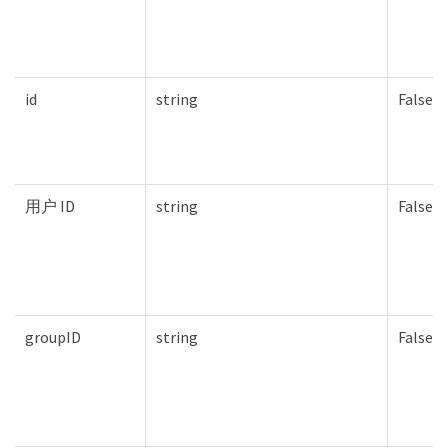
id
string
False
用户 ID
string
False
groupID
string
False