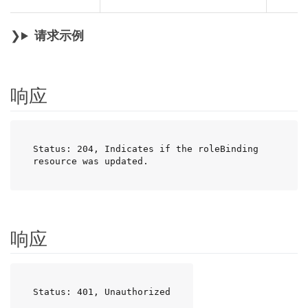
请求示例
响应
Status: 204, Indicates if the roleBinding 
resource was updated.
响应
Status: 401, Unauthorized