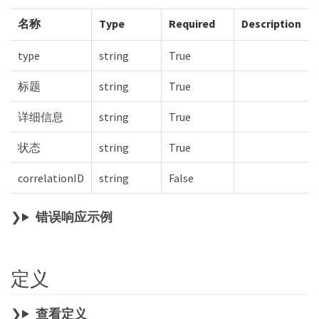
名称
Type
Required
Description
type
string
True
标题
string
True
详细信息
string
True
状态
string
True
correlationID
string
False
错误响应示例
定义
查看定义