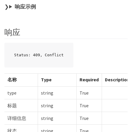
响应示例
响应
Status: 409, Conflict
名称
Type
Required
Description
type
string
True
标题
string
True
详细信息
string
True
状态
string
True