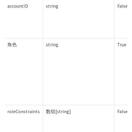
accountID
string
False
角色
string
True
roleConstraints
数组[string]
False