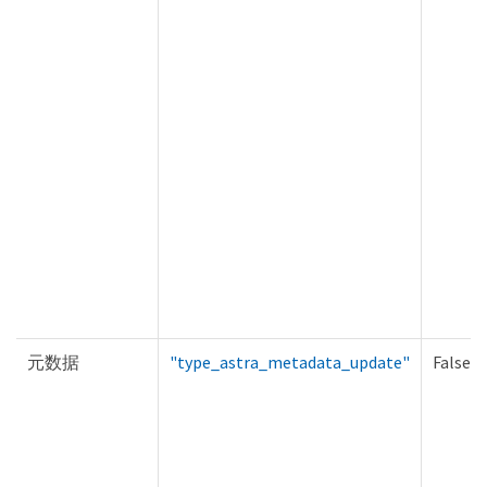
元数据
"type_astra_metadata_update"
False