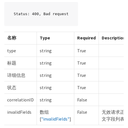
Status: 400, Bad request
名称
Type
Required
Description
type
string
True
标题
string
True
详细信息
string
True
状态
string
True
correlationID
string
False
invalidFields
数组
False
无效请求正
[
"invalidFields"
]
文字段列表