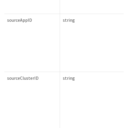
sourceAppID
string
sourceClusterID
string