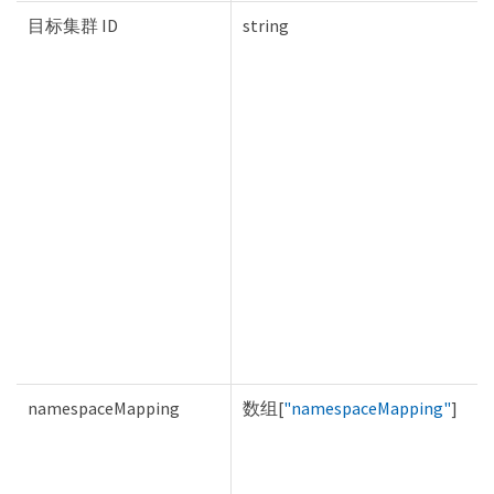
目标集群 ID
string
namespaceMapping
数组[
"namespaceMapping"
]