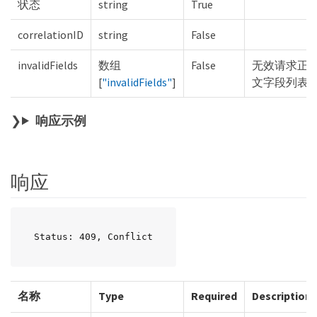
状态
string
True
correlationID
string
False
invalidFields
数组
False
无效请求正
[
"invalidFields"
]
文字段列表
响应示例
响应
Status: 409, Conflict
名称
Type
Required
Description