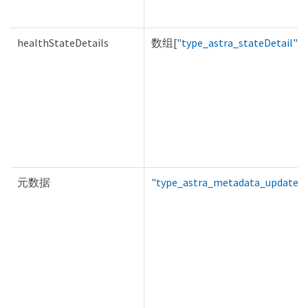
healthStateDetails
数组[
"type_astra_stateDetail"
]
元数据
"type_astra_metadata_update"