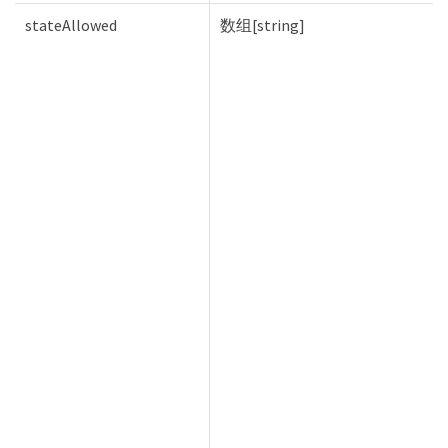
stateAllowed
数组[string]