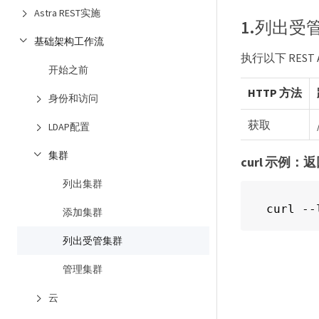
Astra REST实施
1.列出受
基础架构工作流
执行以下 REST 
开始之前
HTTP 方法
身份和访问
获取
LDAP配置
集群
curl 示例
列出集群
curl --
添加集群
列出受管集群
管理集群
云