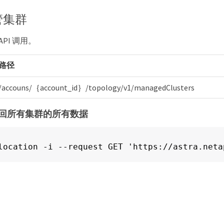
管集群
API 调用。
路径
/accouns/｛account_id｝/topology/v1/managedClusters
：返回所有集群的所有数据
location -i --request GET 'https://astra.neta