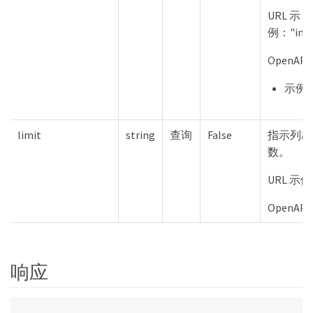
URL 示
例："inclu
OpenAPI
示例：a
limit
string
查询
False
指示列出
数。
URL 示例：
OpenAP
响应