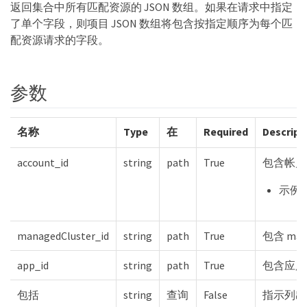
返回集合中所有匹配资源的 JSON 数组。如果在请求中指定
了单个字段，则项目 JSON 数组将包含按指定顺序为每个匹
配资源请求的字段。
参数
名称
Type
在
Required
Descript
account_id
string
path
True
包含帐户资
示例：{
managedCluster_id
string
path
True
包含 mana
app_id
string
path
True
包含应用
包括
string
查询
False
指示列出