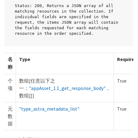
Status: 200, Returns a JSON array of all 
matching resources in the collection. If 
individual fields are specified in the 
request, the items JSON array will contain 
the fields requested for each matching 
resource in the order specified.
名
Type
Required
称
个
数组[任意以下之
True
项
一：
"appAsset_1.1_get_response_body"
，
数组[]]
元
"type_astra_metadata_list"
True
数
据