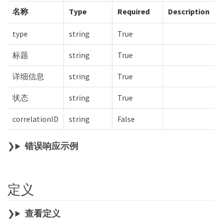
名称
Type
Required
Description
type
string
True
标题
string
True
详细信息
string
True
状态
string
True
correlationID
string
False
错误响应示例
定义
查看定义