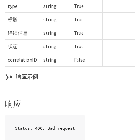
type
string
True
标题
string
True
详细信息
string
True
状态
string
True
correlationID
string
False
响应示例
响应
Status: 400, Bad request