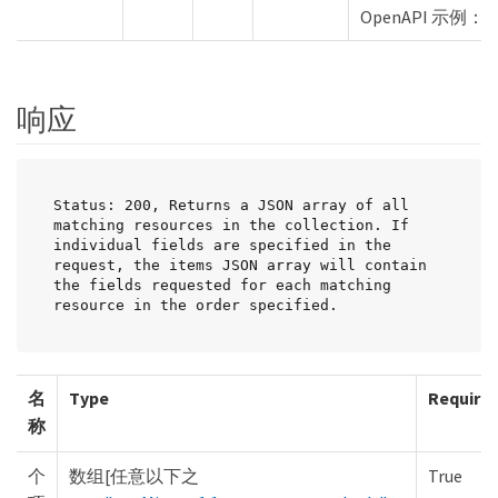
OpenAPI 示例："fiel
响应
Status: 200, Returns a JSON array of all 
matching resources in the collection. If 
individual fields are specified in the 
request, the items JSON array will contain 
the fields requested for each matching 
resource in the order specified.
名
Type
Require
称
个
数组[任意以下之
True