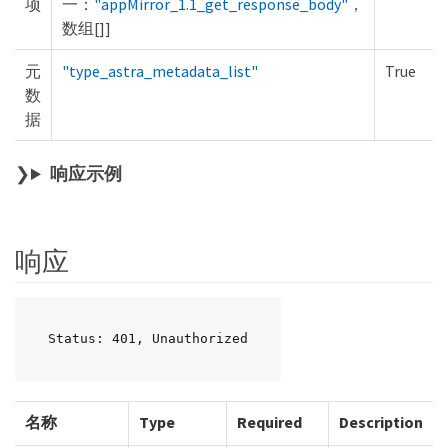
项
一：
"appMirror_1.1_get_response_body"
，
数组[]]
元
"type_astra_metadata_list"
True
数
据
响应示例
响应
Status: 401, Unauthorized
名称
Type
Required
Description