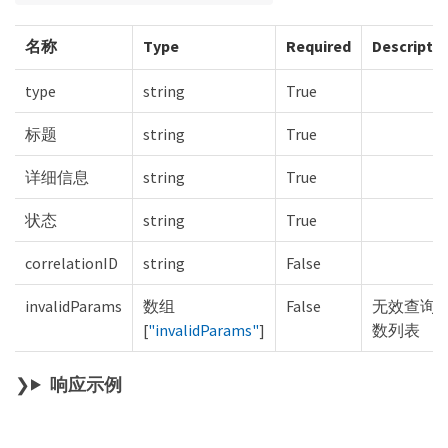
名称
Type
Required
Descripti
type
string
True
标题
string
True
详细信息
string
True
状态
string
True
correlationID
string
False
invalidParams
数组
False
无效查询
[
"invalidParams"
]
数列表
响应示例