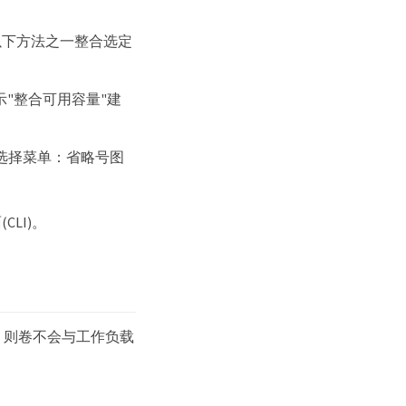
以下方法之一整合选定
"整合可用容量"建
]，然后选择菜单：省略号图
LI)。
)、则卷不会与工作负载