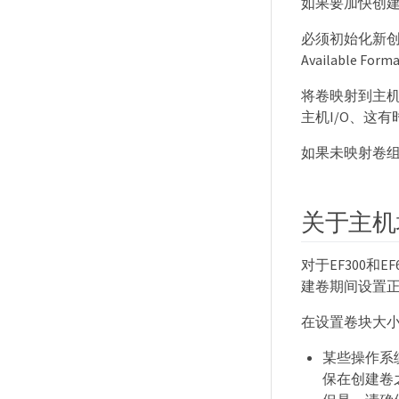
如果要加快创
必须初始化新创
Available 
将卷映射到主
主机I/O、这
如果未映射卷
关于主机
对于EF300和
建卷期间设置
在设置卷块大
某些操作系统
保在创建卷