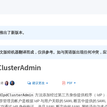
推出了新版本。
文版经机器翻译而成，仅供参考。如与英语版出现任何冲突，应
lusterAdmin
献者
建议更改
PDF
方法添加经过第三方身份提供程序（ IdP 
dIpdClusterAdmin
集群管理员帐户是根据 IdP 与用户关联的 SAML 断言中提供的 SA
通过 IdP 身份验证，并且 SAML 断言中的 SAML 属性语句与多个