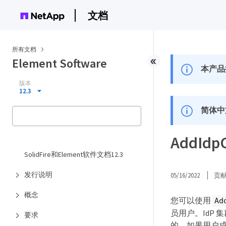
文档
所有文档
Element Software
本产品
版本
12.3
简体中
AddIdpC
SolidFire和Element软件文档12.3
发行说明
05/16/2022
贡
概念
您可以使用
Ad
员用户。IdP 
要求
的。如果用户成功