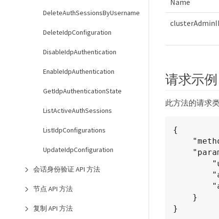
Name
DeleteAuthSessionsByUsername
clusterAdminI
DeleteIdpConfiguration
DisableIdpAuthentication
EnableIdpAuthentication
请求示例
GetIdpAuthenticationState
此方法的请求
ListActiveAuthSessions
{

ListIdpConfigurations
    "method": "AddIdpClusterAdmin",

UpdateIdpConfiguration
    "params": {

        "username": "email=test@example.com",

会话身份验证 API 方法
        "acceptEula": true,

        "access": ["administrator"]

节点 API 方法
    }

复制 API 方法
}