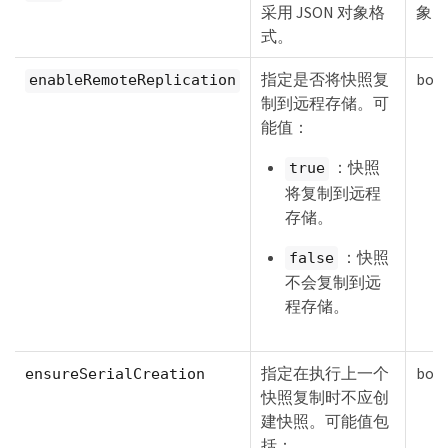
采用 JSON 对象格
象
式。
指定是否将快照复
boo
enableRemoteReplication
制到远程存储。可
能值：
：快照
true
将复制到远程
存储。
：快照
false
不会复制到远
程存储。
指定在执行上一个
boo
ensureSerialCreation
快照复制时不应创
建快照。可能值包
括：