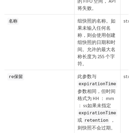
的 FIFO 空间， API
将失败。
组快照的名称。如
stri
名称
果未输入任何名
称，则会使用创建
组快照的日期和时
间。允许的最大名
称长度为 255 个字
符。
此参数与
stri
re保留
expirationTime
参数相同，但时间
格式为 HH ： mm
： ss如果未指定
expirationTime
或
，
retention
则快照不会过期。