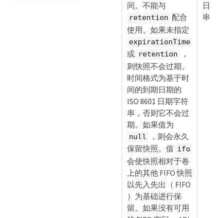
间。不能与
日期
配合
串
retention
使用。如果未指定
expirationTime
或
，
retention
则快照不会过期。
时间格式为基于时
间的到期日期的
ISO 8601 日期字符
串，否则它不会过
期。如果值为
，则会永久
null
保留快照。值
ifo
会使快照相对于卷
上的其他 FIFO 快照
以先入先出（ FIFO
）为基础进行保
留。如果没有可用