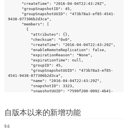
      "createTime": "2016-04-04T22:43:29Z",

      "groupSnapshotID": 45,

      "groupSnapshotUUID": "473b78a3-ef85-4541-
9438-077306b2d3ca",

      "members": [

        {

          "attributes": {},

          "checksum": "0x0",

          "createTime": "2016-04-04T22:43:29Z",

          "enableRemoteReplication": false,

          "expirationReason": "None",

          "expirationTime": null,

          "groupID": 45,

          "groupSnapshotUUID": "473b78a3-ef85-
4541-9438-077306b2d3ca",

          "name": "2016-04-04T22:43:29Z",

          "snapshotID": 3323,

          "snapshotUUID": "7599f200-0092-4b41-
b362-c431551937d1",

          "status": "done",

          "totalSize": 5000658944,

自版本以来的新增功能
          "virtualVolumeID": null,

          "volumeID": 1

        },

9.6
        {
