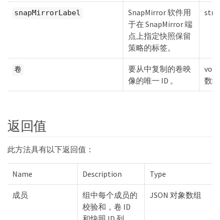
SnapMirror 软件用
stri
snapMirrorLabel
于在 SnapMirror 端
点上指定快照保留
策略的标签。
要从中复制的卷映
vol
卷
像的唯一 ID 。
数组
返回值
此方法具有以下返回值：
Name
Description
Type
成员
组中每个成员的
JSON 对象数组
校验和，卷 ID
和快照 ID 列