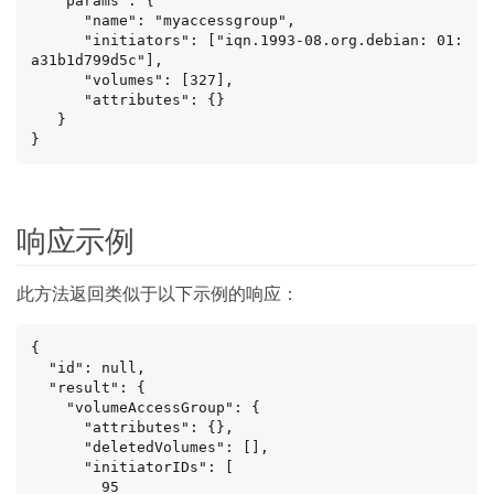
   "params": {

      "name": "myaccessgroup",

      "initiators": ["iqn.1993-08.org.debian: 01: 
a31b1d799d5c"],

      "volumes": [327],

      "attributes": {}

   }

}
响应示例
此方法返回类似于以下示例的响应：
{

  "id": null,

  "result": {

    "volumeAccessGroup": {

      "attributes": {},

      "deletedVolumes": [],

      "initiatorIDs": [

        95
