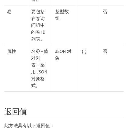
卷
要包括
整型数
否
在卷访
组
问组中
的卷 ID
列表。
属性
名称 - 值
JSON 对
｛ ｝
否
对列
象
表，采
用 JSON
对象格
式。
返回值
此方法具有以下返回值：