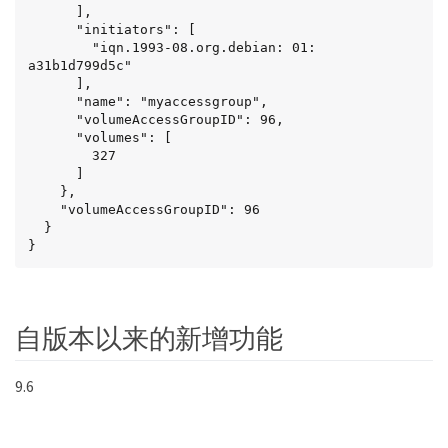
      ],

      "initiators": [

        "iqn.1993-08.org.debian: 01: 
a31b1d799d5c"

      ],

      "name": "myaccessgroup",

      "volumeAccessGroupID": 96,

      "volumes": [

        327

      ]

    },

    "volumeAccessGroupID": 96

  }

}
自版本以来的新增功能
9.6