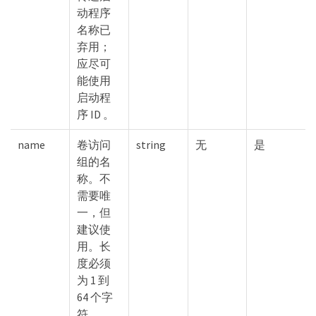
动程序
名称已
弃用；
应尽可
能使用
启动程
序 ID 。
name
卷访问
string
无
是
组的名
称。不
需要唯
一，但
建议使
用。长
度必须
为 1 到
64 个字
符。