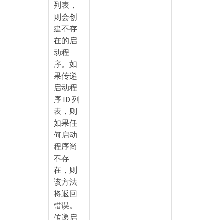
列表，
则会创
建不存
在的启
动程
序。如
果传递
启动程
序 ID 列
表，则
如果任
何启动
程序尚
不存
在，则
essGroup
该方法
将返回
oup
错误。
传递启