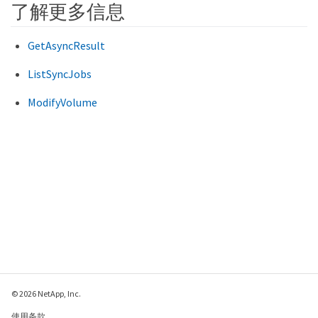
了解更多信息
GetAsyncResult
ListSyncJobs
ModifyVolume
© 2026 NetApp, Inc.
使用条款