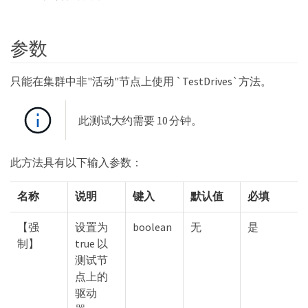
参数
只能在集群中非"活动"节点上使用 `TestDrives`方法。
此测试大约需要 10 分钟。
此方法具有以下输入参数：
名称
说明
键入
默认值
必填
【强
设置为
boolean
无
是
制】
true 以
测试节
点上的
驱动