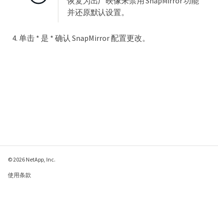
恢复为出厂映像来禁用 SnapMirror 功能
并还原默认设置。
单击 * 是 * 确认 SnapMirror 配置更改。
© 2026 NetApp, Inc.
使用条款
隐私策略
Cookie 政策