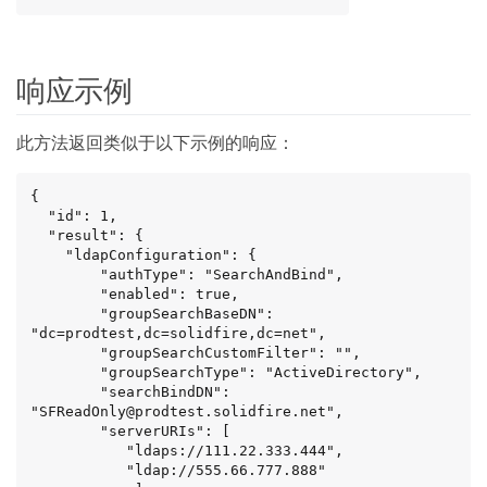
响应示例
此方法返回类似于以下示例的响应：
{

  "id": 1,

  "result": {

    "ldapConfiguration": {

        "authType": "SearchAndBind",

        "enabled": true,

        "groupSearchBaseDN": 
"dc=prodtest,dc=solidfire,dc=net",

        "groupSearchCustomFilter": "",

        "groupSearchType": "ActiveDirectory",

        "searchBindDN": 
"SFReadOnly@prodtest.solidfire.net",

        "serverURIs": [

           "ldaps://111.22.333.444",

           "ldap://555.66.777.888"
