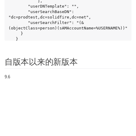
            ],

        "userDNTemplate": "",

        "userSearchBaseDN": 
"dc=prodtest,dc=solidfire,dc=net",

        "userSearchFilter": "(&
(objectClass=person)(sAMAccountName=%USERNAME%))"

     }

   }

}
自版本以来的新版本
9.6