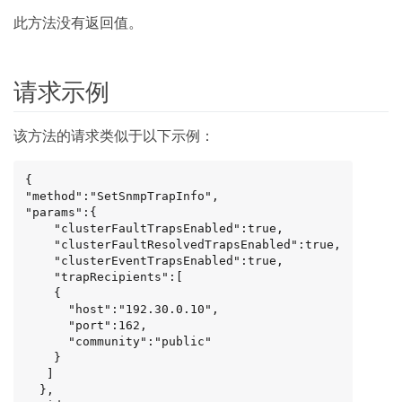
此方法没有返回值。
请求示例
该方法的请求类似于以下示例：
{

"method":"SetSnmpTrapInfo",

"params":{

    "clusterFaultTrapsEnabled":true,

    "clusterFaultResolvedTrapsEnabled":true,

    "clusterEventTrapsEnabled":true,

    "trapRecipients":[

    {

      "host":"192.30.0.10",

      "port":162,

      "community":"public"

    }

   ]

  },
