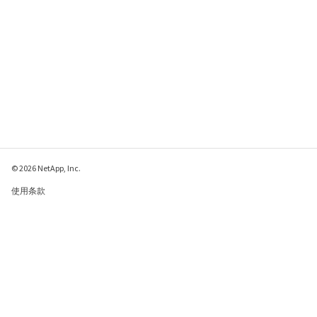
© 2026 NetApp, Inc.
使用条款
隐私策略
Cookie 政策
Cookie 设置
请发送有关此页面的反馈