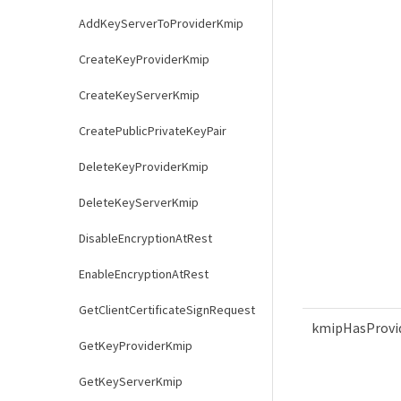
AddKeyServerToProviderKmip
CreateKeyProviderKmip
CreateKeyServerKmip
CreatePublicPrivateKeyPair
DeleteKeyProviderKmip
DeleteKeyServerKmip
DisableEncryptionAtRest
EnableEncryptionAtRest
GetClientCertificateSignRequest
kmipHasProvi
GetKeyProviderKmip
GetKeyServerKmip