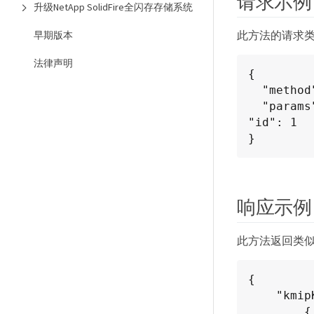
请求示例
升级NetApp SolidFire全闪存存储系统
此方法的请求
早期版本
法律声明
{

  "method": "ListKeyServersKmip",

  "params": {},

"id": 1

}
响应示例
此方法返回类
{

    "kmipKeyServers": [

        {
