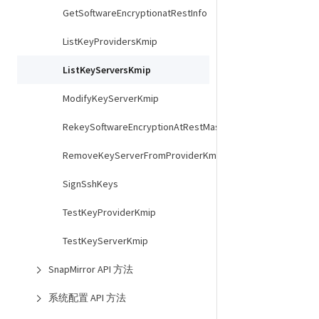
GetSoftwareEncryptionatRestInfo
ListKeyProvidersKmip
ListKeyServersKmip
ModifyKeyServerKmip
RekeySoftwareEncryptionAtRestMasterKey
RemoveKeyServerFromProviderKmip
SignSshKeys
TestKeyProviderKmip
TestKeyServerKmip
SnapMirror API 方法
系统配置 API 方法