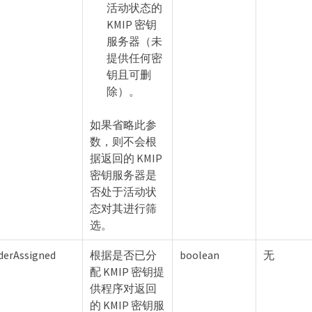
活动状态的
KMIP 密钥
服务器（未
提供任何密
钥且可删
除）。
如果省略此参
数，则不会根
据返回的 KMIP
密钥服务器是
否处于活动状
态对其进行筛
选。
derAssigned
根据是否已分
boolean
无
配 KMIP 密钥提
供程序对返回
的 KMIP 密钥服