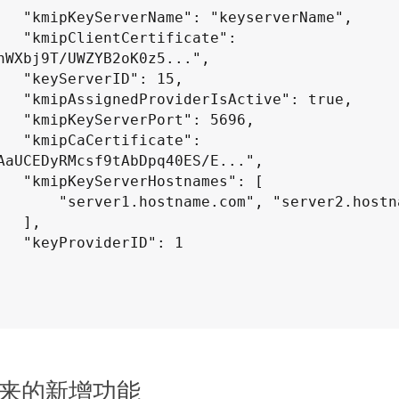
rverName",

ficate": 
nWXbj9T/UWZYB2oK0z5...",

": 15,

ve": true,

": 5696,

icate": 
AaUCEDyRMcsf9tAbDpq40ES/E...",

ames": [

", "server2.hostname.com"

 ],

ID": 1

来的新增功能