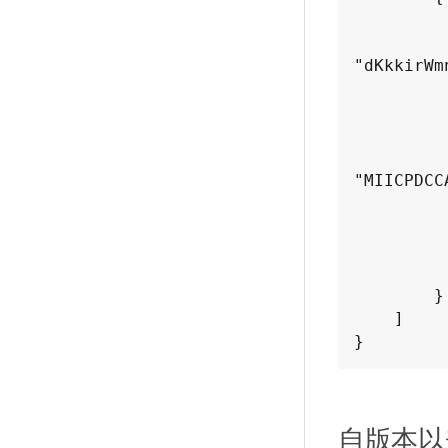
            "kmipKeyServerName": "keyse
            "kmipClientCerti
"dKkkirWm
            "keyServerID
            "kmipAssignedProviderIsActi
            "kmipKeyServerPort
            "kmipCaCertif
"MIICPDCC
            "kmipKeyServerHostn
                "server1.hostname.com
           
            "keyProvider
        }

    ]

}
自版本以