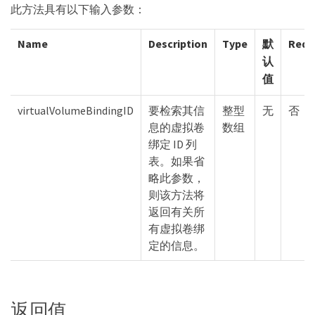
此方法具有以下输入参数：
Name
Description
Type
默
Requ
认
值
virtualVolumeBindingID
要检索其信
整型
无
否
息的虚拟卷
数组
绑定 ID 列
表。如果省
略此参数，
则该方法将
返回有关所
有虚拟卷绑
定的信息。
返回值