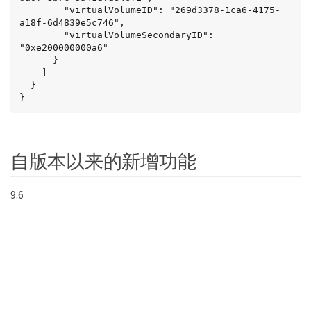
        "virtualVolumeID": "269d3378-1ca6-4175-
a18f-6d4839e5c746",

        "virtualVolumeSecondaryID": 
"0xe200000000a6"

      }

    ]

  }

}
自版本以来的新增功能
9.6