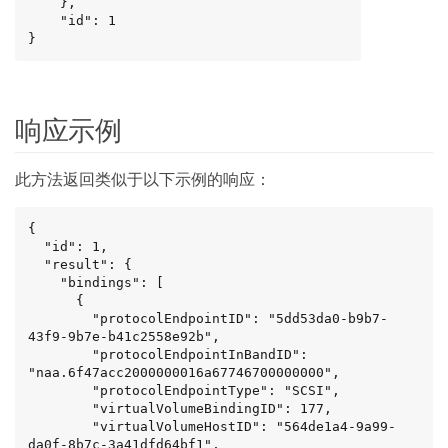
    },

    "id": 1

}
响应示例
此方法返回类似于以下示例的响应：
{

  "id": 1,

  "result": {

    "bindings": [

      {

        "protocolEndpointID": "5dd53da0-b9b7-
43f9-9b7e-b41c2558e92b",

        "protocolEndpointInBandID": 
"naa.6f47acc2000000016a67746700000000",

        "protocolEndpointType": "SCSI",

        "virtualVolumeBindingID": 177,

        "virtualVolumeHostID": "564de1a4-9a99-
da0f-8b7c-3a41dfd64bf1",
