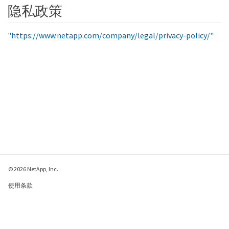
隐私政策
"https://www.netapp.com/company/legal/privacy-policy/"
© 2026 NetApp, Inc.
使用条款
隐私策略
Cookie 政策