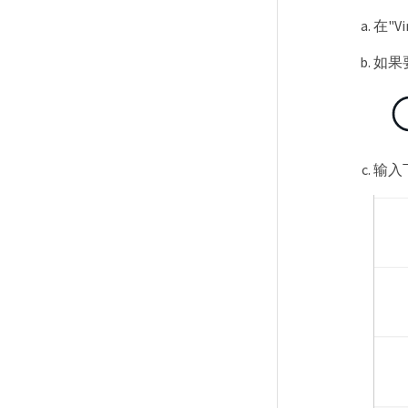
在"V
如果
输入