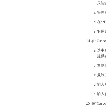
只能
管理
在*
‘M
在*Cust
选中
提供
复制
复制
输入
输入
在*Cust