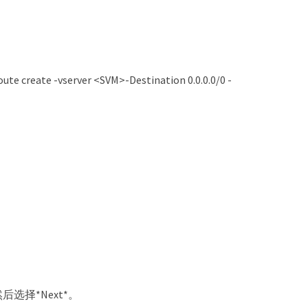
ate -vserver <SVM>-Destination 0.0.0.0/0 -
后选择*Next*。