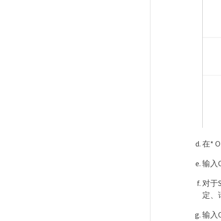
在* 
输入O
对于S
定、
输入O