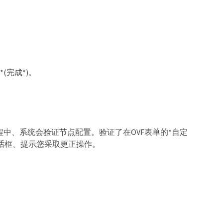
*(完成*)。
程中、系统会验证节点配置。验证了在OVF表单的*自定
话框、提示您采取更正操作。