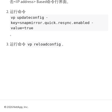
击<IP address> Based命令行界面。
运行命令
vp updateconfig -
key=snapmirror.quick.resync.enabled -
value=true
。
运行命令
。
vp reloadconfig
© 2026 NetApp, Inc.