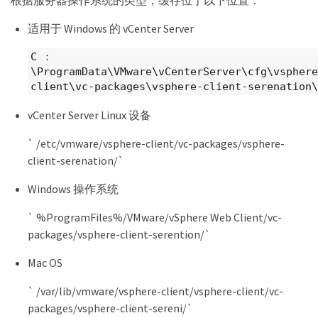
根据服务器操作系统的类型，缓存位于以下位置：
适用于 Windows 的 vCenter Server
C ：
\ProgramData\VMware\vCenterServer\cfg\vsphere
client\vc-packages\vsphere-client-serenation\
vCenter Server Linux 设备
` /etc/vmware/vsphere-client/vc-packages/vsphere-
client-serenation/`
Windows 操作系统
` %ProgramFiles%/VMware/vSphere Web Client/vc-
packages/vsphere-client-serention/`
Mac OS
` /var/lib/vmware/vsphere-client/vsphere-client/vc-
packages/vsphere-client-sereni/`